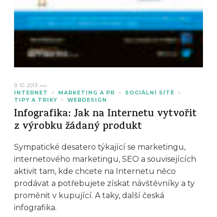
9. 10. 2013
INTERNET
MARKETING A PR
SOCIÁLNÍ SÍTĚ
TIPY A TRIKY
WEBDESIGN
Infografika: Jak na Internetu vytvořit
z výrobku žádaný produkt
Sympatické desatero týkající se marketingu,
internetového marketingu, SEO a souvisejících
aktivit tam, kde chcete na Internetu něco
prodávat a potřebujete získat návštěvníky a ty
proměnit v kupující. A taky, další česká
infografika.