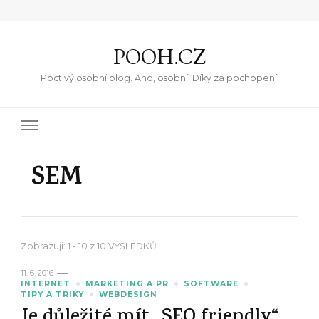
POOH.CZ
Poctivý osobní blog. Ano, osobní. Díky za pochopení.
SEM
Zobrazuji: 1 - 10 z 10 VÝSLEDKŮ
11. 6. 2016
INTERNET
MARKETING A PR
SOFTWARE
TIPY A TRIKY
WEBDESIGN
Je důležité mít „SEO friendly“