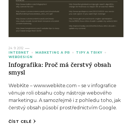
24. 9. 2012
INTERNET
MARKETING A PR
TIPY A TRIKY
WEBDESIGN
Infografika: Proč má čerstvý obsah
smysl
WebKite – www.webkite.com – se v infografice
věnuje roli obsahu coby nástroje webového
marketingu. A samozřejmě i z pohledu toho, jak
čerstvý obsah působí prostřednictvím Google.
ČÍST CELÉ