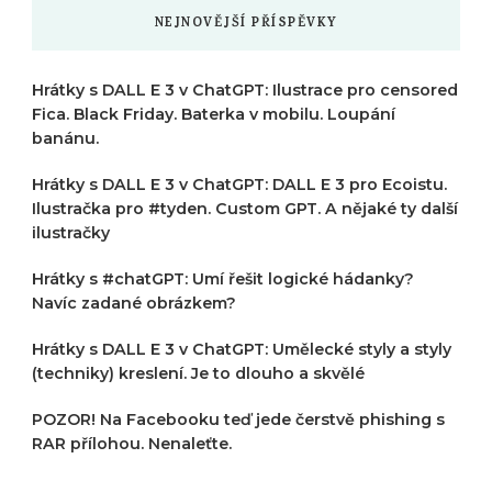
NEJNOVĚJŠÍ PŘÍSPĚVKY
Hrátky s DALL E 3 v ChatGPT: Ilustrace pro censored
Fica. Black Friday. Baterka v mobilu. Loupání
banánu.
Hrátky s DALL E 3 v ChatGPT: DALL E 3 pro Ecoistu.
Ilustračka pro #tyden. Custom GPT. A nějaké ty další
ilustračky
Hrátky s #chatGPT: Umí řešit logické hádanky?
Navíc zadané obrázkem?
Hrátky s DALL E 3 v ChatGPT: Umělecké styly a styly
(techniky) kreslení. Je to dlouho a skvělé
POZOR! Na Facebooku teď jede čerstvě phishing s
RAR přílohou. Nenaleťte.