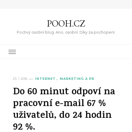
POOH.CZ
Poctivý osobní blog. Ano, osobní. Díky za pochopení.
25. 1. 2016
INTERNET
MARKETING A PR
Do 60 minut odpoví na
pracovní e-mail 67 %
uživatelů, do 24 hodin
92 %.