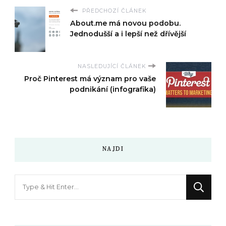
PŘEDCHOZÍ ČLÁNEK
About.me má novou podobu.
Jednodušší a i lepší než dřívější
NASLEDUJÍCÍ ČLÁNEK
Proč Pinterest má význam pro vaše
podnikání (infografika)
NAJDI
Hledáte
něco
?