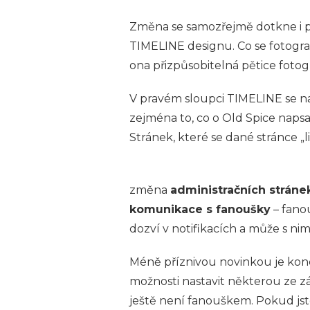
Změna se samozřejmě dotkne i po
TIMELINE designu. Co se fotografi
ona přizpůsobitelná pětice fotogra
V pravém sloupci TIMELINE se n
zejména to, co o Old Spice napsa
Stránek, které se dané stránce „
změna
administračních stráne
komunikace s fanoušky
– fano
dozví v notifikacích a může s ni
Méně příznivou novinkou je kon
možnosti nastavit některou ze zá
ještě není fanouškem. Pokud jst