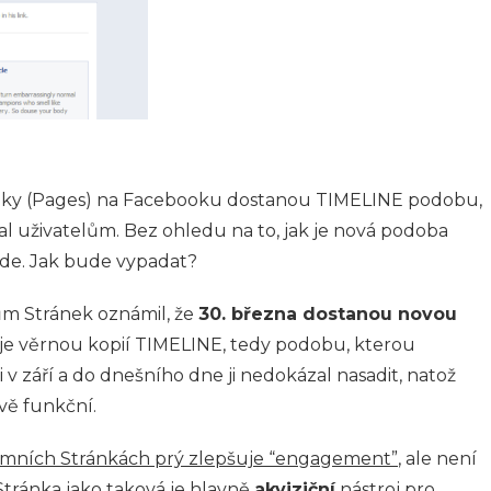
ánky (Pages) na Facebooku dostanou TIMELINE podobu,
al uživatelům. Bez ohledu na to, jak je nová podoba
ude. Jak bude vypadat?
ům Stránek oznámil, že
30. března dostanou novou
 je věrnou kopií TIMELINE, tedy podobu, kterou
v září a do dnešního dne ji nedokázal nasadit, natož
ivě funkční.
emních Stránkách prý zlepšuje “engagement”
, ale není
 Stránka jako taková je hlavně
akviziční
nástroj pro