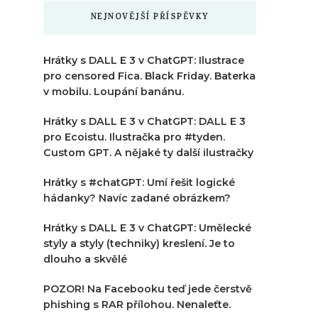
NEJNOVĚJŠÍ PŘÍSPĚVKY
Hrátky s DALL E 3 v ChatGPT: Ilustrace
pro censored Fica. Black Friday. Baterka
v mobilu. Loupání banánu.
Hrátky s DALL E 3 v ChatGPT: DALL E 3
pro Ecoistu. Ilustračka pro #tyden.
Custom GPT. A nějaké ty další ilustračky
Hrátky s #chatGPT: Umí řešit logické
hádanky? Navíc zadané obrázkem?
Hrátky s DALL E 3 v ChatGPT: Umělecké
styly a styly (techniky) kreslení. Je to
dlouho a skvělé
POZOR! Na Facebooku teď jede čerstvě
phishing s RAR přílohou. Nenaleťte.