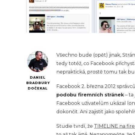
Všechno bude (opět) jinak, Str
tedy totéž, co Facebook přichyst
nepraktická, prostě tomu tak b
DANIEL
BRADBURY
Facebook 2. března 2012 správc
DOČEKAL
podobu firemních stránek
– ta
Facebook uživatelům ukázal loni 
dokončit. Ani zajistit jako spolehl
Studie tvrdí, že
TIMELINE na fir
to až tak jisté. Nezapomeňte, že