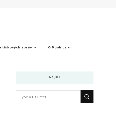
 tiskových zpráv
O Pooh.cz
NAJDI
Hledáte
něco
?