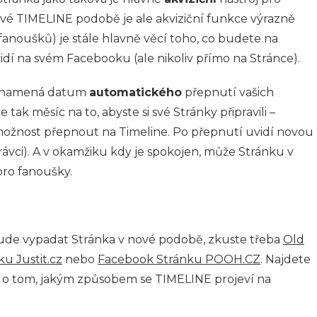
vé TIMELINE podobě je ale akviziční funkce výrazně
fanoušků) je stále hlavně věcí toho, co budete na
idí na svém Facebooku (ale nikoliv přímo na Stránce).
 znamená datum
automatického
přepnutí vašich
tak měsíc na to, abyste si své Stránky připravili –
 možnost přepnout na Timeline. Po přepnutí uvidí novou
ávci). A v okamžiku kdy je spokojen, může Stránku v
pro fanoušky.
bude vypadat Stránka v nové podobě, zkuste třeba
Old
u Justit.cz
nebo
Facebook Stránku POOH.CZ
. Najdete
 o tom, jakým způsobem se TIMELINE projeví na