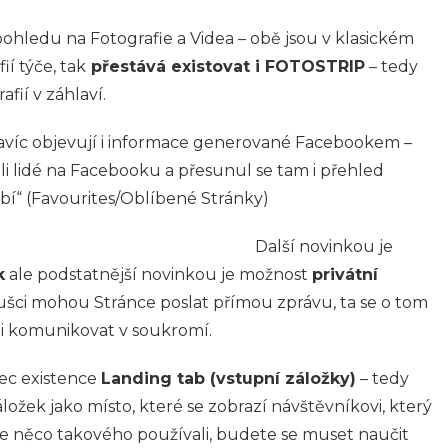
hledu na Fotografie a Videa – obě jsou v klasickém
í týče, tak
přestává existovat i FOTOSTRIP
– tedy
fií v záhlaví.
avíc objevují i informace generované Facebookem –
li lidé na Facebooku a přesunul se tam i přehled
libí“ (Favourites/Oblíbené Stránky)
Další novinkou je
k
ale podstatnější novinkou je možnost
privátní
ušci mohou Stránce poslat přímou zprávu, ta se o tom
mi komunikovat v soukromí.
ec existence
Landing tab (vstupní záložky)
– tedy
ložek jako místo, které se zobrazí návštěvníkovi, který
e něco takového používali, budete se muset naučit