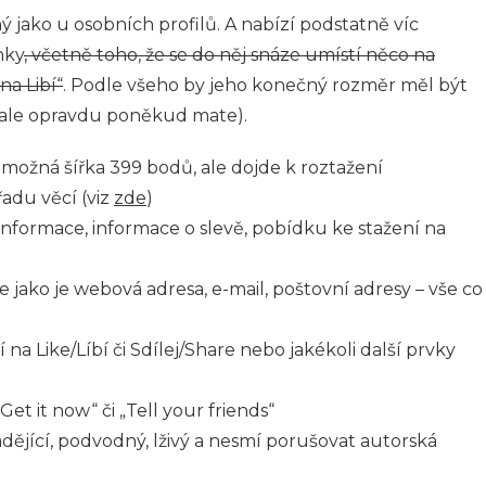
ný jako u osobních profilů. A nabízí podstatně víc
nky
, včetně toho, že se do něj snáze umístí něco na
a Libí“
. Podle všeho by jeho konečný rozměr měl být
 ale opravdu poněkud mate).
 možná šířka 399 bodů, ale dojde k roztažení
adu věcí (viz
zde
)
nformace, informace o slevě, pobídku ke stažení na
 jako je webová adresa, e-mail, poštovní adresy – vše co
a Like/Líbí či Sdílej/Share nebo jakékoli další prvky
„Get it now“ či „Tell your friends“
ějící, podvodný, lživý a nesmí porušovat autorská