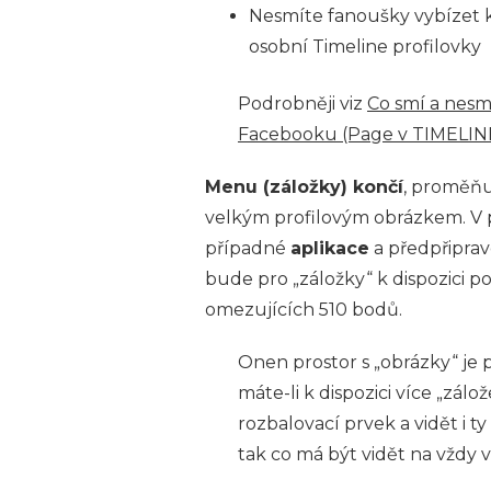
Nesmíte fanoušky vybízet k 
osobní Timeline profilovky
Podrobněji viz
Co smí a nesm
Facebooku (Page v TIMELIN
Menu (záložky) končí
, proměňuj
velkým profilovým obrázkem. V pr
případné
aplikace
a předpřiprav
bude pro „záložky“ k dispozici p
omezujících 510 bodů.
Onen prostor s „obrázky“ je p
máte-li k dispozici více „zál
rozbalovací prvek a vidět i t
tak co má být vidět na vždy v