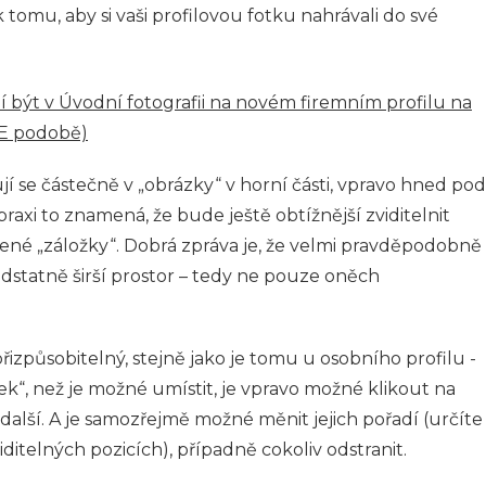
tomu, aby si vaši profilovou fotku nahrávali do své
í být v Úvodní fotografii na novém firemním profilu na
E podobě)
í se částečně v „obrázky“ v horní části, vpravo hned pod
axi to znamená, že bude ještě obtížnější zviditelnit
ené „záložky“. Dobrá zpráva je, že velmi pravděpodobně
odstatně širší prostor – tedy ne pouze oněch
řizpůsobitelný, stejně jako je tomu u osobního profilu -
ožek“, než je možné umístit, je vpravo možné klikout na
y další. A je samozřejmě možné měnit jejich pořadí (určíte
iditelných pozicích), případně cokoliv odstranit.