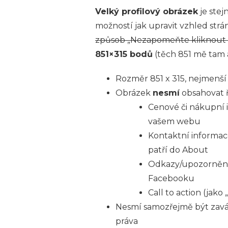
Velký profilový obrázek
je stej
možností jak upravit vzhled strá
způsob „Nezapomeňte kliknout n
851×315 bodů
(těch 851 mě tam
Rozměr 851 x 315, nejmenší
Obrázek
nesmí
obsahovat ř
Cenové či nákupní i
vašem webu
Kontaktní informace
patří do About
Odkazy/upozornění n
Facebooku
Call to action (jako 
Nesmí samozřejmě být zavád
práva