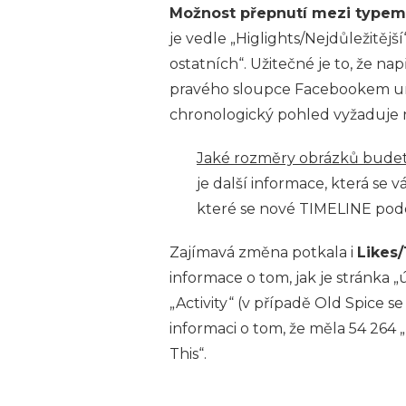
Možnost přepnutí mezi typem
je vedle „Higlights/Nejdůležitější
ostatních“. Užitečné je to, že na
pravého sloupce Facebookem umi
chronologický pohled vyžaduje n
Jaké rozměry obrázků budet
je další informace, která se
které se nové TIMELINE podo
Zajímavá změna potkala i
Likes/
informace o tom, jak je stránka
„Activity“ (v případě Old Spice 
informaci o tom, že měla 54 264 
This“.