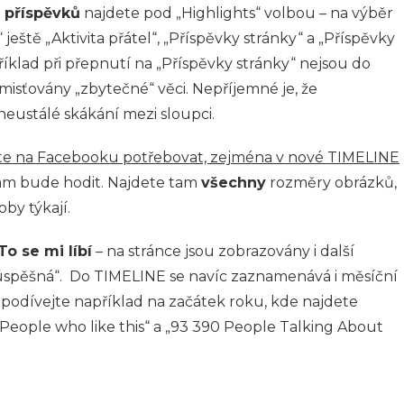
 příspěvků
najdete pod „Highlights“ volbou – na výběr
“ ještě „Aktivita přátel“, „Příspěvky stránky“ a „Příspěvky
příklad při přepnutí na „Příspěvky stránky“ nejsou do
sťovány „zbytečné“ věci. Nepříjemné je, že
eustálé skákání mezi sloupci.
e na Facebooku potřebovat, zejména v nové TIMELINE
 vám bude hodit. Najdete tam
všechny
rozměry obrázků,
by týkají.
To se mi líbí
– na stránce jsou zobrazovány i další
 „úspěšná“. Do TIMELINE se navíc zaznamenává i měsíční
se podívejte například na začátek roku, kde najdete
„People who like this“ a „93 390 People Talking About