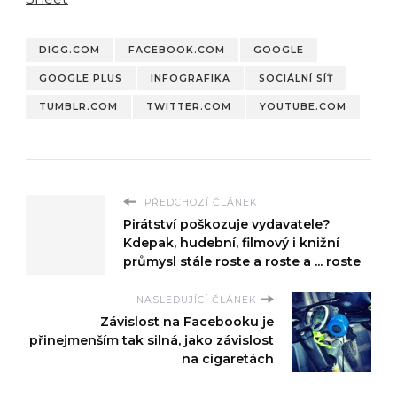
DIGG.COM
FACEBOOK.COM
GOOGLE
GOOGLE PLUS
INFOGRAFIKA
SOCIÁLNÍ SÍŤ
TUMBLR.COM
TWITTER.COM
YOUTUBE.COM
PŘEDCHOZÍ ČLÁNEK
Pirátství poškozuje vydavatele?
Kdepak, hudební, filmový i knižní
průmysl stále roste a roste a ... roste
NASLEDUJÍCÍ ČLÁNEK
Závislost na Facebooku je
přinejmenším tak silná, jako závislost
na cigaretách