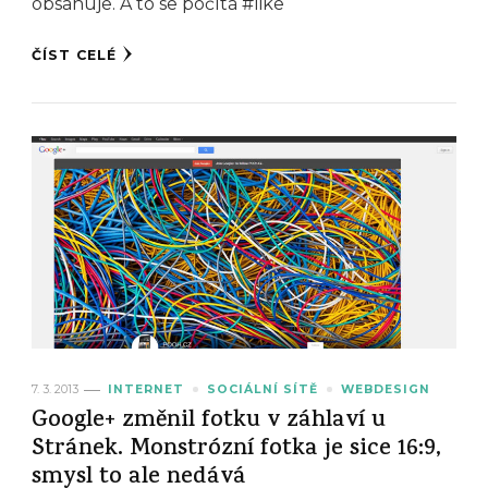
obsahuje. A to se počítá #like
ČÍST CELÉ
7. 3. 2013
INTERNET
SOCIÁLNÍ SÍTĚ
WEBDESIGN
Google+ změnil fotku v záhlaví u
Stránek. Monstrózní fotka je sice 16:9,
smysl to ale nedává