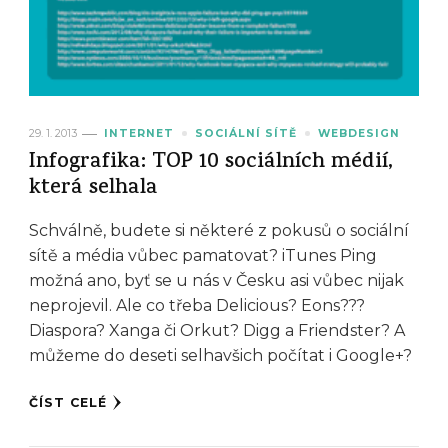
29. 1. 2013
INTERNET
SOCIÁLNÍ SÍTĚ
WEBDESIGN
Infografika: TOP 10 sociálních médií,
která selhala
Schválně, budete si některé z pokusů o sociální
sítě a média vůbec pamatovat? iTunes Ping
možná ano, byť se u nás v Česku asi vůbec nijak
neprojevil. Ale co třeba Delicious? Eons???
Diaspora? Xanga či Orkut? Digg a Friendster? A
můžeme do deseti selhavšich počítat i Google+?
ČÍST CELÉ