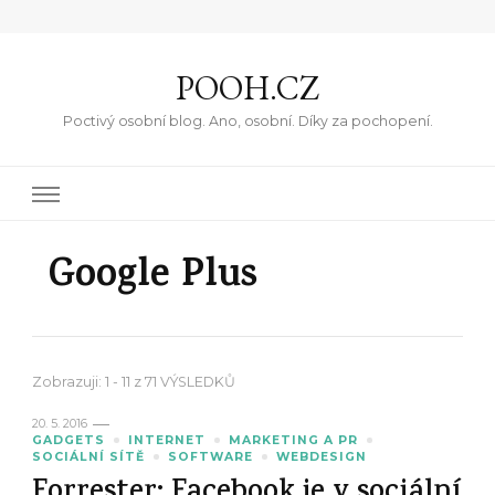
POOH.CZ
Poctivý osobní blog. Ano, osobní. Díky za pochopení.
Google Plus
Zobrazuji: 1 - 11 z 71 VÝSLEDKŮ
20. 5. 2016
GADGETS
INTERNET
MARKETING A PR
SOCIÁLNÍ SÍTĚ
SOFTWARE
WEBDESIGN
Forrester: Facebook je v sociální