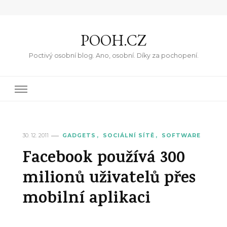
POOH.CZ
Poctivý osobní blog. Ano, osobní. Díky za pochopení.
30. 12. 2011
GADGETS
SOCIÁLNÍ SÍTĚ
SOFTWARE
Facebook používá 300
milionů uživatelů přes
mobilní aplikaci