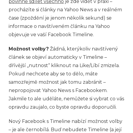
povinně sdílet všechno
je zde vidět v praxi –
procházíte si články na Yahoo News a v reálném
čase (zpoždění je jenom několik sekund) se
informace o navštíveném článku na Yahoo
objevuje ve vaší Facebook Timeline.
Možnost volby?
Žádná, kterýkoliv navštívený
článek se objeví automaticky v Timeline –
dřívější „nutnost“ kliknout na Like/Líbí zmizela.
Pokud nechcete aby se to dělo, máte
samozřejmě možnost jak tomu zabránit –
nepropojovat Yahoo News s Facebookem.
Jakmile to ale uděláte, nemůžete si vybrat co vás
opravdu zaujalo, co byste opravdu doporučili.
Nový Facebook s Timeline nabízí možnost volby
– je ale černobílá. Buď nebudete Timeline (a její