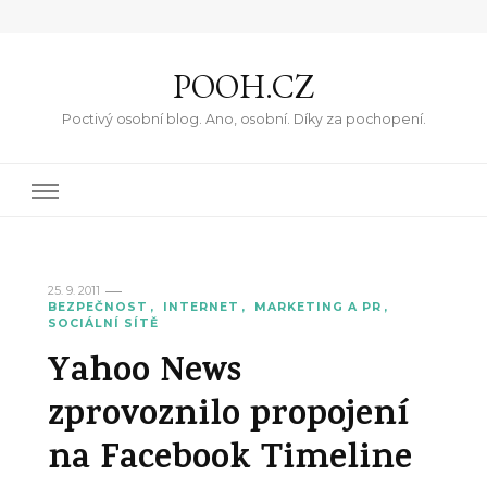
POOH.CZ
Poctivý osobní blog. Ano, osobní. Díky za pochopení.
25. 9. 2011
BEZPEČNOST
INTERNET
MARKETING A PR
SOCIÁLNÍ SÍTĚ
Yahoo News
zprovoznilo propojení
na Facebook Timeline