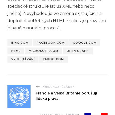
specifické struktuře (ať už XML nebo něco
jiného). Nevýhodou je, že změna existujících a
doplnění potřebných HTML značek je prozatím
hlavně manuální proces´.
BING.COM
FACEBOOK.COM
GOOGLE.COM
HTML
MICROSOFT.COM
OPEN GRAPH
VYHLEDÁVÁNÍ
YAHOO.COM
PŘEDCHOZÍ ČLÁNEK
Francie a Velká Británie porušují
lidská práva