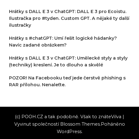
Hrátky s DALL E 3 v ChatGPT: DALL E 3 pro Ecoistu.
Ilustračka pro #tyden. Custom GPT. A nějaké ty další
ilustračky
Hrátky s #chatGPT: Umí řešit logické hádanky?
Navíc zadané obrázkem?
Hrátky s DALL E 3 v ChatGPT: Umělecké styly a styly
(techniky) kreslení. Je to dlouho a skvělé
POZOR! Na Facebooku teď jede čerstvě phishing s
RAR přílohou. Nenaleťte.
(c) POOH.CZ a tak podobně. Však to znáte
Vilva |
Vyvinut společností
Blossom Themes
.Poháněno
WordPress
.