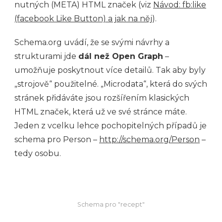
nutných (META) HTML značek (viz
Návod: fb:like
(facebook Like Button) a jak na něj
).
Schema.org uvádí, že se svými návrhy a
strukturami jde
dál než Open Graph
–
umožňuje poskytnout více detailů. Tak aby byly
„strojově“ použitelné. „Microdata“, která do svých
stránek přidáváte jsou rozšířením klasických
HTML značek, která už ve své stránce máte.
Jeden z vcelku lehce pochopitelných případů je
schema pro Person –
http://schema.org/Person
–
tedy osobu.
Schema pro "recept"