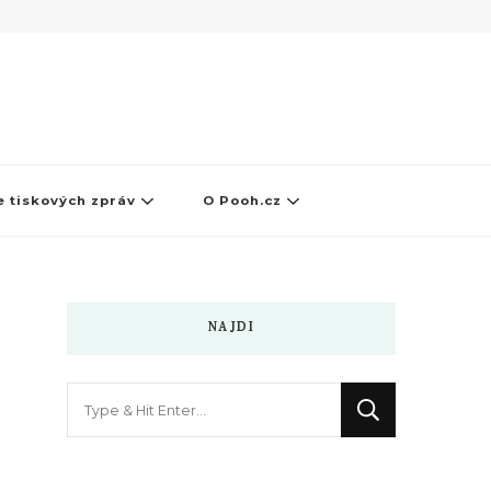
 tiskových zpráv
O Pooh.cz
NAJDI
Hledáte
něco
?