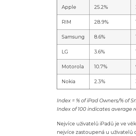
Apple
25.2%
RIM
28.9%
Samsung
8.6%
LG
3.6%
Motorola
10.7%
Nokia
2.3%
Index = % of iPad Owners/% of 
Index of 100 indicates average 
Nejvíce uživatelů iPadů je ve věk
nejvíce zastoupená u uživatelů 