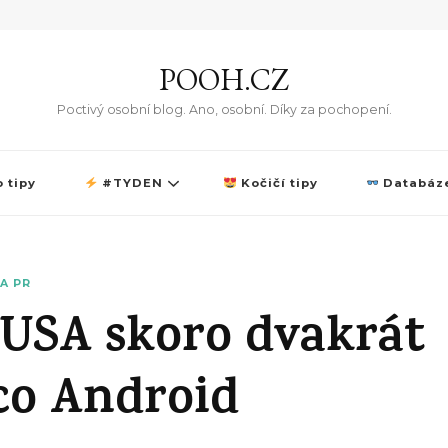
POOH.CZ
Poctivý osobní blog. Ano, osobní. Díky za pochopení.
 tipy
#TYDEN
Kočičí tipy
Databáze
A PR
 USA skoro dvakrát
 co Android