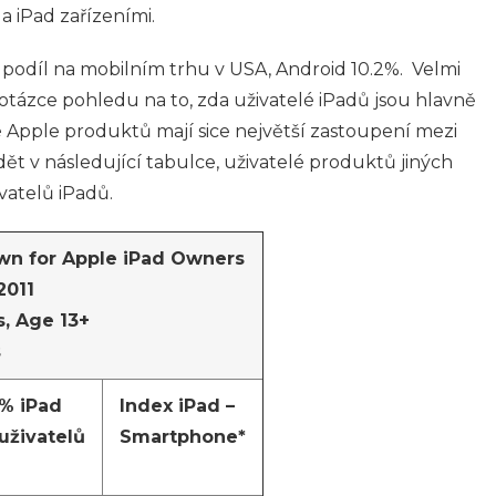
a iPad zařízeními.
podíl na mobilním trhu v USA, Android 10.2%. Velmi
 otázce pohledu na to, zda uživatelé iPadů jsou hlavně
elé Apple produktů mají sice největší zastoupení mezi
idět v následující tabulce, uživatelé produktů jiných
vatelů iPadů.
n for Apple iPad Owners
2011
s, Age 13+
s
% iPad
Index iPad –
uživatelů
Smartphone*