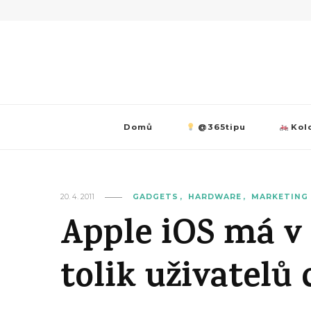
Domů
@365tipu
Kolo
20. 4. 2011
GADGETS
HARDWARE
MARKETING 
Apple iOS má v
tolik uživatelů