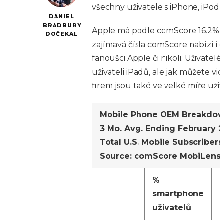
všechny uživatele s iPhone, iPod 
DANIEL
BRADBURY
Apple má podle comScore 16.2% 
DOČEKAL
zajímavá čísla comScore nabízí i
fanoušci Apple či nikoli. Uživat
uživateli iPadů, ale jak můžete v
firem jsou také ve velké míře uži
Mobile Phone OEM Breakdow
3 Mo. Avg. Ending February 
Total U.S. Mobile Subscriber
Source: comScore MobiLen
%
smartphone
uživatelů