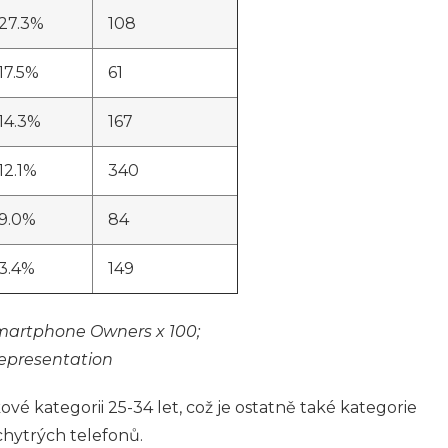
27.3%
108
17.5%
61
14.3%
167
12.1%
340
9.0%
84
3.4%
149
Smartphone Owners x 100;
representation
ové kategorii 25-34 let, což je ostatně také kategorie
chytrých telefonů.