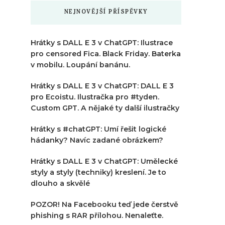
NEJNOVĚJŠÍ PŘÍSPĚVKY
Hrátky s DALL E 3 v ChatGPT: Ilustrace
pro censored Fica. Black Friday. Baterka
v mobilu. Loupání banánu.
Hrátky s DALL E 3 v ChatGPT: DALL E 3
pro Ecoistu. Ilustračka pro #tyden.
Custom GPT. A nějaké ty další ilustračky
Hrátky s #chatGPT: Umí řešit logické
hádanky? Navíc zadané obrázkem?
Hrátky s DALL E 3 v ChatGPT: Umělecké
styly a styly (techniky) kreslení. Je to
dlouho a skvělé
POZOR! Na Facebooku teď jede čerstvě
phishing s RAR přílohou. Nenaleťte.