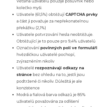
Většina uživatelů použije posuvník nebo
kolečko myši.
Uživatele (61,5%) obtěžují
CAPTCHA prvky
a část ji považuje za nepřekonatelnou
překážku (2,1%)
Uživatele potvrzování hesla neobtěžuje.
Obtěžující je to pouze pro 9,4% uživatelů
Označování
povinných polí ve formuláři
hvězdičkou uživatelé pochopí,
zvýrazněním nikoliv
Uživatelé
rozpoznávají odkazy na
stránce
bez ohledu na to, jestli jsou
podtržené či nikoliv. Důležitá je ale
konzistence
Modrá a fialová barva odkazů je 85%
uživatelů považována za odlišení