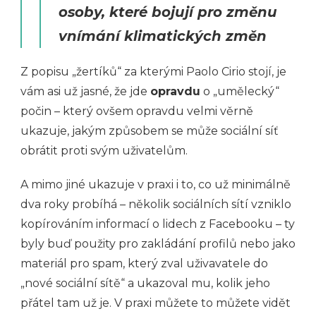
osoby, které bojují pro změnu
vnímání klimatických změn
Z popisu „žertíků“ za kterými Paolo Cirio stojí, je
vám asi už jasné, že jde
opravdu
o „umělecký“
počin – který ovšem opravdu velmi věrně
ukazuje, jakým způsobem se může sociální síť
obrátit proti svým uživatelům.
A mimo jiné ukazuje v praxi i to, co už minimálně
dva roky probíhá – několik sociálních sítí vzniklo
kopírováním informací o lidech z Facebooku – ty
byly buď použity pro zakládání profilů nebo jako
materiál pro spam, který zval uživavatele do
„nové sociální sítě“ a ukazoval mu, kolik jeho
přátel tam už je. V praxi můžete to můžete vidět