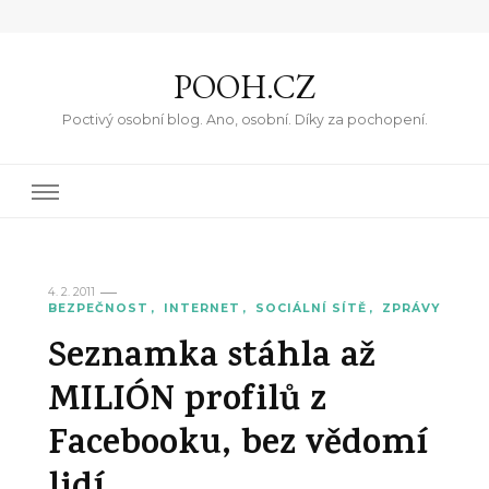
POOH.CZ
Poctivý osobní blog. Ano, osobní. Díky za pochopení.
4. 2. 2011
BEZPEČNOST
INTERNET
SOCIÁLNÍ SÍTĚ
ZPRÁVY
Seznamka stáhla až
MILIÓN profilů z
Facebooku, bez vědomí