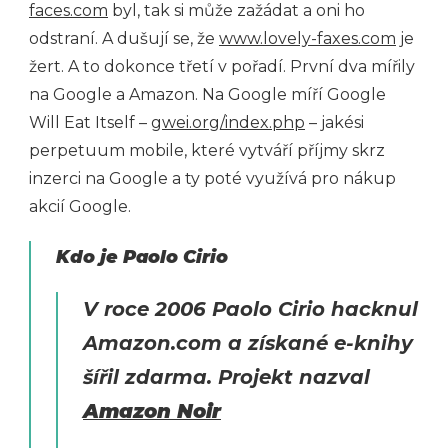
faces.com
byl, tak si může zažádat a oni ho
odstraní. A dušují se, že
www.lovely-faxes.com
je
žert. A to dokonce třetí v pořadí. První dva mířily
na Google a Amazon. Na Google míří Google
Will Eat Itself –
gwei.org/index.php
– jakési
perpetuum mobile, které vytváří příjmy skrz
inzerci na Google a ty poté využívá pro nákup
akcií Google.
Kdo je Paolo Cirio
V roce 2006 Paolo Cirio hacknul
Amazon.com a získané e-knihy
šířil zdarma. Projekt nazval
Amazon Noir