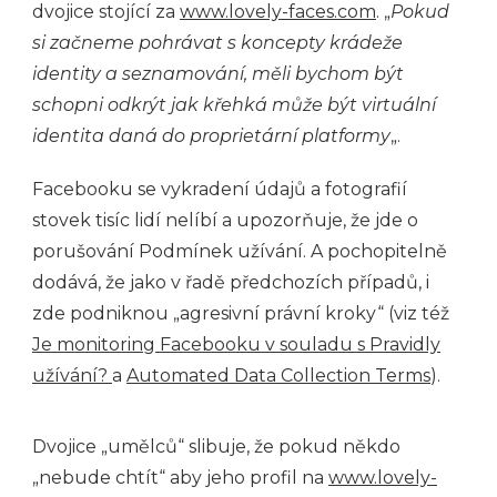
dvojice stojící za
www.lovely-faces.com
. „
Pokud
si začneme pohrávat s koncepty krádeže
identity a seznamování, měli bychom být
schopni odkrýt jak křehká může být virtuální
identita daná do proprietární platformy
„.
Facebooku se vykradení údajů a fotografií
stovek tisíc lidí nelíbí a upozorňuje, že jde o
porušování Podmínek užívání. A pochopitelně
dodává, že jako v řadě předchozích případů, i
zde podniknou „agresivní právní kroky“ (viz též
Je monitoring Facebooku v souladu s Pravidly
užívání?
a
Automated Data Collection Terms
).
Dvojice „umělců“ slibuje, že pokud někdo
„nebude chtít“ aby jeho profil na
www.lovely-