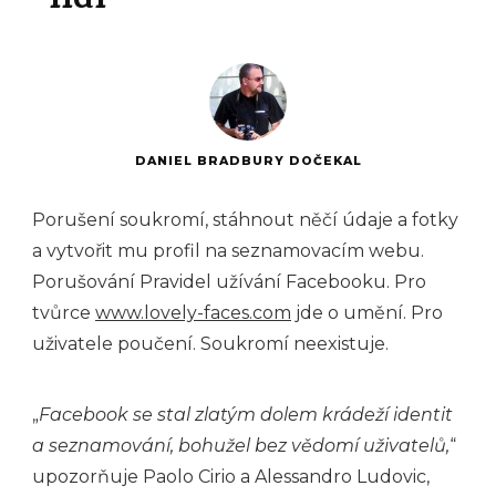
lidí
DANIEL BRADBURY DOČEKAL
Porušení soukromí, stáhnout něčí údaje a fotky
a vytvořit mu profil na seznamovacím webu.
Porušování Pravidel užívání Facebooku. Pro
tvůrce
www.lovely-faces.com
jde o umění. Pro
uživatele poučení. Soukromí neexistuje.
„
Facebook se stal zlatým dolem krádeží identit
a seznamování, bohužel bez vědomí uživatelů,
“
upozorňuje Paolo Cirio a Alessandro Ludovic,