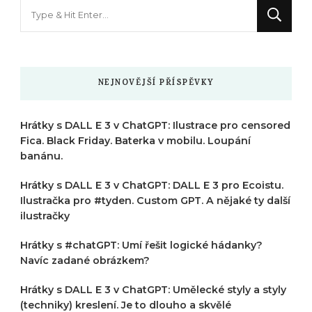
Hledáte
něco
?
NEJNOVĚJŠÍ PŘÍSPĚVKY
Hrátky s DALL E 3 v ChatGPT: Ilustrace pro censored
Fica. Black Friday. Baterka v mobilu. Loupání
banánu.
Hrátky s DALL E 3 v ChatGPT: DALL E 3 pro Ecoistu.
Ilustračka pro #tyden. Custom GPT. A nějaké ty další
ilustračky
Hrátky s #chatGPT: Umí řešit logické hádanky?
Navíc zadané obrázkem?
Hrátky s DALL E 3 v ChatGPT: Umělecké styly a styly
(techniky) kreslení. Je to dlouho a skvělé