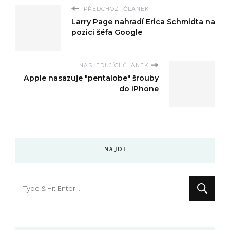
PŘEDCHOZÍ ČLÁNEK
Larry Page nahradí Erica Schmidta na
pozici šéfa Google
NASLEDUJÍCÍ ČLÁNEK
Apple nasazuje "pentalobe" šrouby
do iPhone
NAJDI
Hledáte
něco
?