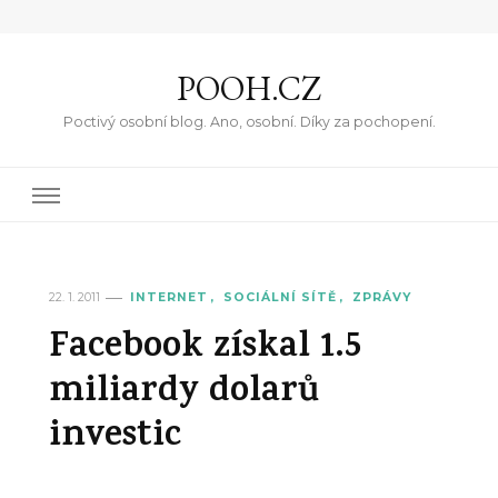
POOH.CZ
Poctivý osobní blog. Ano, osobní. Díky za pochopení.
22. 1. 2011
INTERNET
SOCIÁLNÍ SÍTĚ
ZPRÁVY
Facebook získal 1.5
miliardy dolarů
investic