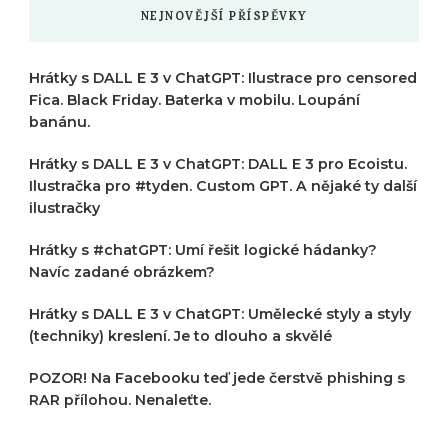
NEJNOVĚJŠÍ PŘÍSPĚVKY
Hrátky s DALL E 3 v ChatGPT: Ilustrace pro censored
Fica. Black Friday. Baterka v mobilu. Loupání
banánu.
Hrátky s DALL E 3 v ChatGPT: DALL E 3 pro Ecoistu.
Ilustračka pro #tyden. Custom GPT. A nějaké ty další
ilustračky
Hrátky s #chatGPT: Umí řešit logické hádanky?
Navíc zadané obrázkem?
Hrátky s DALL E 3 v ChatGPT: Umělecké styly a styly
(techniky) kreslení. Je to dlouho a skvělé
POZOR! Na Facebooku teď jede čerstvě phishing s
RAR přílohou. Nenaleťte.