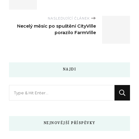
NASLEDUJÍCÍ ČLÁNEK
Necelý měsíc po spuštění CityVille
porazilo FarmVille
NAJDI
Hledáte
něco
?
NEJNOVĚJŠÍ PŘÍSPĚVKY