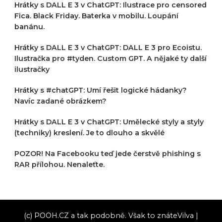
Hrátky s DALL E 3 v ChatGPT: Ilustrace pro censored
Fica. Black Friday. Baterka v mobilu. Loupání
banánu.
Hrátky s DALL E 3 v ChatGPT: DALL E 3 pro Ecoistu.
Ilustračka pro #tyden. Custom GPT. A nějaké ty další
ilustračky
Hrátky s #chatGPT: Umí řešit logické hádanky?
Navíc zadané obrázkem?
Hrátky s DALL E 3 v ChatGPT: Umělecké styly a styly
(techniky) kreslení. Je to dlouho a skvělé
POZOR! Na Facebooku teď jede čerstvě phishing s
RAR přílohou. Nenaleťte.
(c) POOH.CZ a tak podobně. Však to znáte
Vilva |