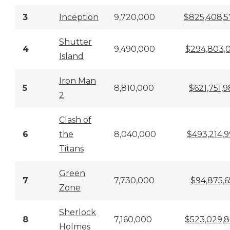
3
Inception
9,720,000
$825,408,5
Shutter
4
9,490,000
$294,803,
Island
Iron Man
5
8,810,000
$621,751,
2
Clash of
6
the
8,040,000
$493,214,
Titans
Green
7
7,730,000
$94,875,
Zone
Sherlock
8
7,160,000
$523,029,
Holmes