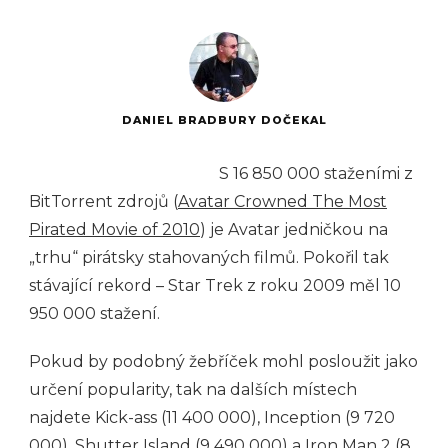
DANIEL BRADBURY DOČEKAL
S 16 850 000 staženími z
BitTorrent zdrojů (
Avatar Crowned The Most
Pirated Movie of 2010
) je Avatar jedničkou na
„trhu“ pirátsky stahovaných filmů. Pokořil tak
stávající rekord – Star Trek z roku 2009 měl 10
950 000 stažení.
Pokud by podobný žebříček mohl posloužit jako
určení popularity, tak na dalších místech
najdete Kick-ass (11 400 000), Inception (9 720
000), Shutter Island (9 490 000) a Iron Man 2 (8