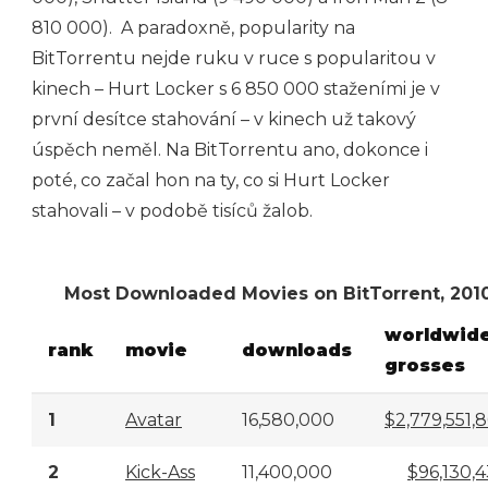
810 000). A paradoxně, popularity na
BitTorrentu nejde ruku v ruce s popularitou v
kinech – Hurt Locker s 6 850 000 staženími je v
první desítce stahování – v kinech už takový
úspěch neměl. Na BitTorrentu ano, dokonce i
poté, co začal hon na ty, co si Hurt Locker
stahovali – v podobě tisíců žalob.
Most Downloaded Movies on BitTorrent, 201
worldwid
rank
movie
downloads
grosses
1
Avatar
16,580,000
$2,779,551,
2
Kick-Ass
11,400,000
$96,130,