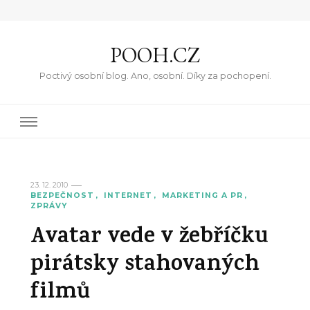
POOH.CZ
Poctivý osobní blog. Ano, osobní. Díky za pochopení.
23. 12. 2010
BEZPEČNOST
INTERNET
MARKETING A PR
ZPRÁVY
Avatar vede v žebříčku
pirátsky stahovaných
filmů