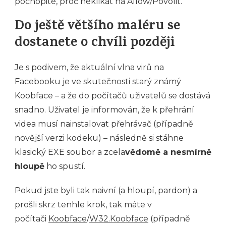
pochopite, proč neklikat na Allow/Povolit.
Do ještě většího maléru se
dostanete o chvíli později
Je s podivem, že aktuální vlna virů na
Facebooku je ve skutečnosti starý známý
Koobface – a že do počítačů uživatelů se dostává
snadno. Uživatel je informován, že k přehrání
videa musí nainstalovat přehrávač (případně
novější verzi kodeku) – následně si stáhne
klasický EXE soubor a zcela
vědomě a nesmírně
hloupě
ho spustí.
Pokud jste byli tak naivní (a hloupí, pardon) a
prošli skrz tenhle krok, tak máte v
počítači
Koobface
/
W32.Koobface
(případně