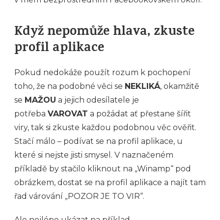
Když nepomůže hlava, zkuste
profil aplikace
Pokud nedokáže použít rozum k pochopení
toho, že na podobné věci se
NEKLIKÁ
, okamžitě
se
MAŽOU
a jejich odesílatele je
potřeba
VAROVAT
a požádat ať přestane šířit
viry, tak si zkuste každou podobnou věc ověřit.
Stačí málo – podívat se na profil aplikace, u
které si nejste jisti smysel. V naznačeném
příkladě by stačilo kliknout na „Winamp“ pod
obrázkem, dostat se na profil aplikace a najít tam
řad várování „POZOR JE TO VIR“.
Ale nejlépe ukázat na příklad –