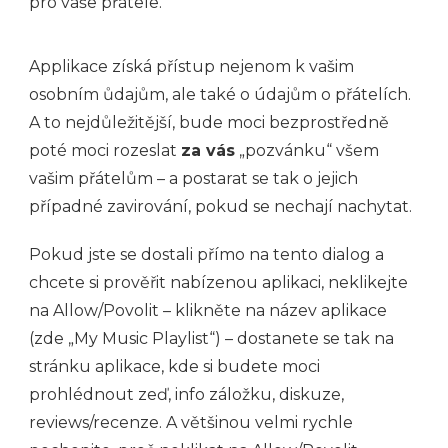
pro vaše přátele.
Applikace získá přístup nejenom k vašim
osobním ůdajům, ale také o údajům o přátelích.
A to nejdůležitější, bude moci bezprostředně
poté moci rozeslat
za vás
„pozvánku“ všem
vašim přátelům – a postarat se tak o jejich
případné zavirování, pokud se nechají nachytat.
Pokud jste se dostali přímo na tento dialog a
chcete si prověřit nabízenou aplikaci, neklikejte
na Allow/Povolit – klikněte na název aplikace
(zde „My Music Playlist“) – dostanete se tak na
stránku aplikace, kde si budete moci
prohlédnout zeď, info záložku, diskuze,
reviews/recenze. A většinou velmi rychle