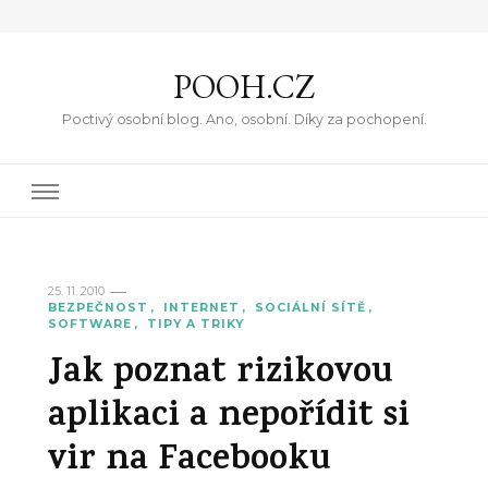
POOH.CZ
Poctivý osobní blog. Ano, osobní. Díky za pochopení.
25. 11. 2010
BEZPEČNOST
INTERNET
SOCIÁLNÍ SÍTĚ
SOFTWARE
TIPY A TRIKY
Jak poznat rizikovou
aplikaci a nepořídit si
vir na Facebooku