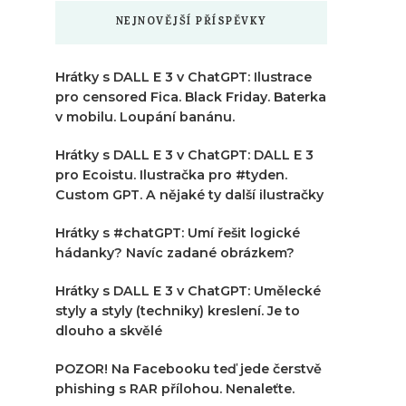
NEJNOVĚJŠÍ PŘÍSPĚVKY
Hrátky s DALL E 3 v ChatGPT: Ilustrace
pro censored Fica. Black Friday. Baterka
v mobilu. Loupání banánu.
Hrátky s DALL E 3 v ChatGPT: DALL E 3
pro Ecoistu. Ilustračka pro #tyden.
Custom GPT. A nějaké ty další ilustračky
Hrátky s #chatGPT: Umí řešit logické
hádanky? Navíc zadané obrázkem?
Hrátky s DALL E 3 v ChatGPT: Umělecké
styly a styly (techniky) kreslení. Je to
dlouho a skvělé
POZOR! Na Facebooku teď jede čerstvě
phishing s RAR přílohou. Nenaleťte.