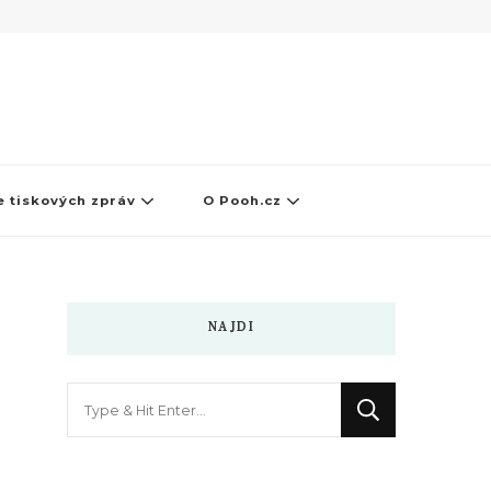
 tiskových zpráv
O Pooh.cz
NAJDI
Hledáte
něco
?