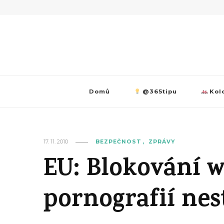
Domů
@365tipu
Kolo
17. 11. 2010
BEZPEČNOST
ZPRÁVY
EU: Blokování 
pornografií nes