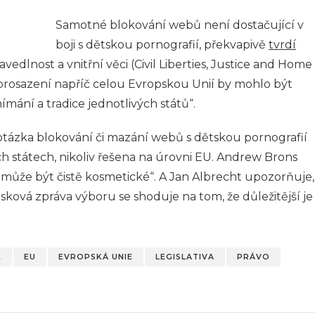
Samotné blokování webů není dostačující v
boji s dětskou pornografií, překvapivě
tvrdí
edlnost a vnitřní věci (Civil Liberties, Justice and Home
 prosazení napříč celou Evropskou Unií by mohlo být
ímání a tradice jednotlivých států“.
otázka blokování či mazání webů s dětskou pornografií
h státech, nikoliv řešena na úrovni EU. Andrew Brons
 může být čistě kosmetické“. A Jan Albrecht upozorňuje,
sková zpráva výboru se shoduje na tom, že důležitější je
E
EU
EVROPSKÁ UNIE
LEGISLATIVA
PRÁVO