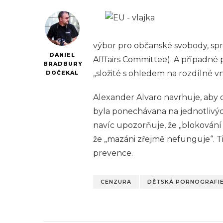
výbor pro občanské svobody, sprav
DANIEL
Afffairs Committee). A případné
BRADBURY
„složité s ohledem na rozdílné vn
DOČEKAL
Alexander Alvaro navrhuje, aby 
byla ponechávana na jednotlivýc
navíc upozorňuje, že „blokování
že „mazáni zřejmě nefunguje“. Ti
prevence.
CENZURA
DĚTSKÁ PORNOGRAFI