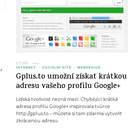
5. 7. 2011
INTERNET
SOCIÁLNÍ SÍTĚ
WEBDESIGN
u
Gplus.to umožní získat krátkou
adresu vašeho profilu Google+
Lidská tvořivost nezná mezí. Chybějící krátká
adresa profilu Google+ inspirovala tvůrce
http://gplus.to – můžete si tam zdarma vytvořit
zkrácenou adresu.