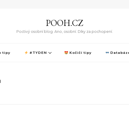
POOH.CZ
Poctivý osobní blog. Ano, osobní. Díky za pochopení.
 tipy
#TYDEN
Kočičí tipy
Databáze
L