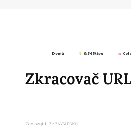
Domů
@365tipu
Kolo
Zkracovač UR
Zobrazuji: 1 - 7 z 7 VÝSLEDKŮ