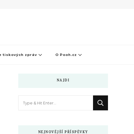
 tiskových zpráv
O Pooh.cz
NAJDI
Hledáte
něco
?
NEJNOVĚJŠÍ PŘÍSPĚVKY