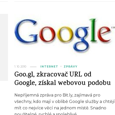
1. 10. 2010
INTERNET
ZPRÁVY
Goo.gl, zkracovač URL od
Google, získal webovou podobu
Nepříjemná zpráva pro Bit.ly, zajímavá pro
všechny, kdo mají v oblibě Google služby a chtějí
mít co nejvíce věcí na jednom místě. Snadno
použitelné, rychlé a spolehlivé.