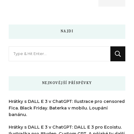
NAJDI
Hledáte
něco
?
NEJNOVĚJŠÍ PŘÍSPĚVKY
Hrátky s DALL E 3 v ChatGPT: Ilustrace pro censored
Fica. Black Friday. Baterka v mobilu. Loupání
banánu.
Hrátky s DALL E 3 v ChatGPT: DALL E 3 pro Ecoistu.
Ilustračka pro #tyden. Custom GPT. A nějaké ty další