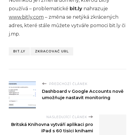
Novinkou je i změna domény, kterou bitly
používá – problematické
bit.ly
nahrazuje
www.bitly.com
– změna se netýká zkrácených
adres, které stále můžete vytváře pomoci bit.ly či
j.mp.
BIT.LY
ZKRACOVAČ URL
PŘEDCHOZÍ ČLÁNEK
Dashboard v Google Accounts nově
umožňuje nastavit monitoring
NASLEDUJÍCÍ ČLÁNEK
Britská Knihovna vytváří aplikaci pro
iPad s 60 tisíci knihami