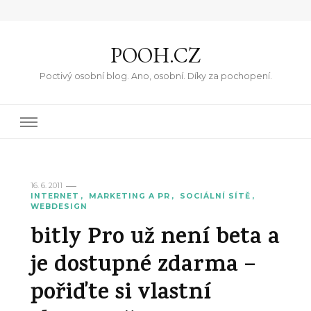
POOH.CZ
Poctivý osobní blog. Ano, osobní. Díky za pochopení.
16. 6. 2011
INTERNET
MARKETING A PR
SOCIÁLNÍ SÍTĚ
WEBDESIGN
bitly Pro už není beta a
je dostupné zdarma –
pořiďte si vlastní