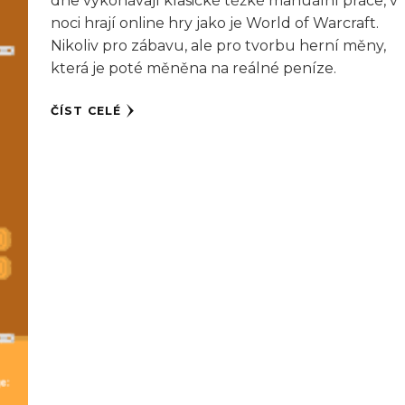
dne vykonávají klasické těžké manuální práce, v
noci hrají online hry jako je World of Warcraft.
Nikoliv pro zábavu, ale pro tvorbu herní měny,
která je poté měněna na reálné peníze.
ČÍST CELÉ