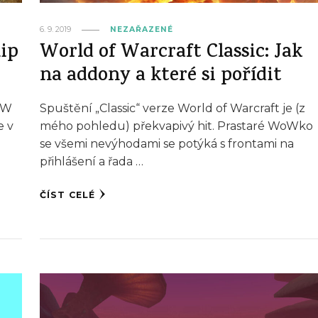
6. 9. 2019
NEZAŘAZENÉ
hip
World of Warcraft Classic: Jak
na addony a které si pořídit
WoW
Spuštění „Classic“ verze World of Warcraft je (z
e v
mého pohledu) překvapivý hit. Prastaré WoWko
se všemi nevýhodami se potýká s frontami na
přihlášení a řada …
ČÍST CELÉ