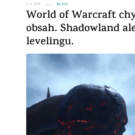
2. 11. 2019
BLOG
World of Warcraft chys
obsah. Shadowland ale
levelingu.