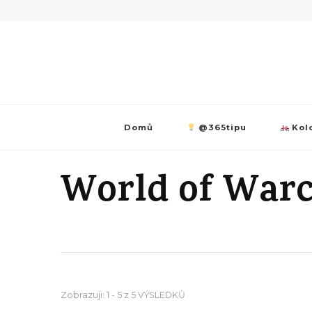
Domů
@365tipu
Kolo
World of Warc
Zobrazuji: 1 - 5 z 5 VÝSLEDKŮ