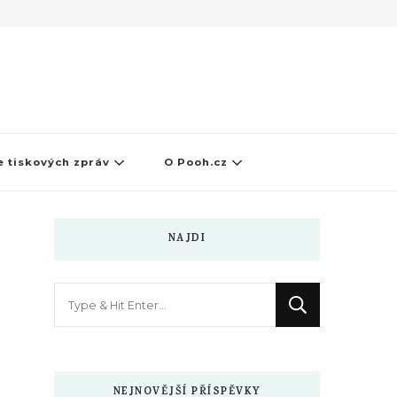
 tiskových zpráv
O Pooh.cz
NAJDI
Hledáte
něco
?
NEJNOVĚJŠÍ PŘÍSPĚVKY