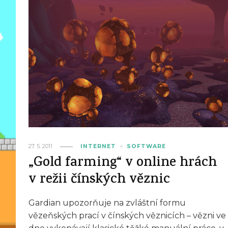
27. 5. 2011
INTERNET
SOFTWARE
„Gold farming“ v online hrách
v režii čínských věznic
Gardian upozorňuje na zvláštní formu
vězeňských prací v čínských věznicích – vězni ve