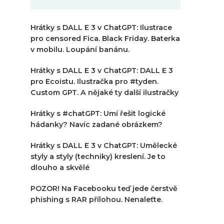
Hrátky s DALL E 3 v ChatGPT: Ilustrace
pro censored Fica. Black Friday. Baterka
v mobilu. Loupání banánu.
Hrátky s DALL E 3 v ChatGPT: DALL E 3
pro Ecoistu. Ilustračka pro #tyden.
Custom GPT. A nějaké ty další ilustračky
Hrátky s #chatGPT: Umí řešit logické
hádanky? Navíc zadané obrázkem?
Hrátky s DALL E 3 v ChatGPT: Umělecké
styly a styly (techniky) kreslení. Je to
dlouho a skvělé
POZOR! Na Facebooku teď jede čerstvě
phishing s RAR přílohou. Nenaleťte.