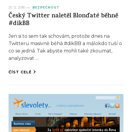
20. 12. 2018
BEZPEČNOST
Český Twitter naletěl Blonďaté běhně
#dikBB
Jen si to sem tak schovám, protože dnes na
Twitteru masivně běhá #dikBB a málokdo tuší o
co se jedná. Tak abyste mohli také zkoumat,
analyzovat …
ČÍST CELÉ