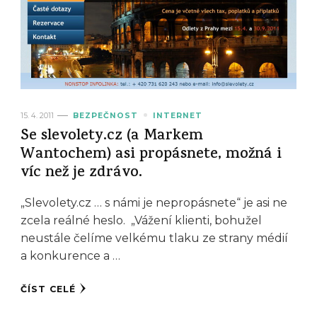
15. 4. 2011
BEZPEČNOST
INTERNET
Se slevolety.cz (a Markem
Wantochem) asi propásnete, možná i
víc než je zdrávo.
„Slevolety.cz … s námi je nepropásnete“ je asi ne
zcela reálné heslo. „Vážení klienti, bohužel
neustále čelíme velkému tlaku ze strany médií
a konkurence a …
ČÍST CELÉ