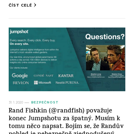
ČÍST CELÉ
31. 1. 2020
BEZPEČNOST
Rand Fishkin (@randfish) považuje
konec Jumpshotu za špatný. Musím k
tomu něco napsat. Bojím se, že Randův