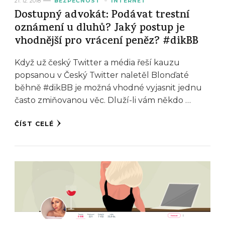
21. 12. 2018
BEZPEČNOST
INTERNET
Dostupný advokát: Podávat trestní
oznámení u dluhů? Jaký postup je
vhodnější pro vrácení peněz? #dikBB
Když už český Twitter a média řeší kauzu
popsanou v Český Twitter naletěl Blonďaté
běhně #dikBB je možná vhodné vyjasnit jednu
často zmiňovanou věc. Dluží-li vám někdo …
ČÍST CELÉ