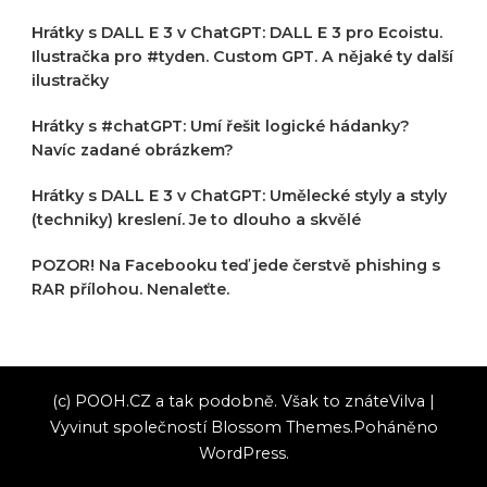
Hrátky s DALL E 3 v ChatGPT: DALL E 3 pro Ecoistu.
Ilustračka pro #tyden. Custom GPT. A nějaké ty další
ilustračky
Hrátky s #chatGPT: Umí řešit logické hádanky?
Navíc zadané obrázkem?
Hrátky s DALL E 3 v ChatGPT: Umělecké styly a styly
(techniky) kreslení. Je to dlouho a skvělé
POZOR! Na Facebooku teď jede čerstvě phishing s
RAR přílohou. Nenaleťte.
(c) POOH.CZ a tak podobně. Však to znáte
Vilva |
Vyvinut společností
Blossom Themes
.Poháněno
WordPress
.