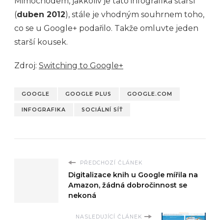
Mimochodem, jakkoliv je tato infografika starší
(
duben 2012
), stále je vhodným souhrnem toho,
co se u Google+ podařilo. Takže omluvte jeden
starší kousek.
Zdroj:
Switching to Google+
GOOGLE
GOOGLE PLUS
GOOGLE.COM
INFOGRAFIKA
SOCIÁLNÍ SÍŤ
PŘEDCHOZÍ ČLÁNEK
Digitalizace knih u Google mířila na
Amazon, žádná dobročinnost se
nekoná
NASLEDUJÍCÍ ČLÁNEK