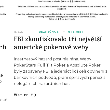
16. 4. 2011
BEZPEČNOST
INTERNET
FBI zkonfiskovalo tři největší
ch
americké pokerové weby
Internetový hazard postihla rána. Weby
PokerStars, Full Tilt Poker a Absolute Poker
byly zabaveny FBI a jedenáct lidí čelí obvinění z
ké
bankovních podvodů, praní špinavých peněz a
o
nelegálních hazardních her.
ČÍST CELÉ
ické