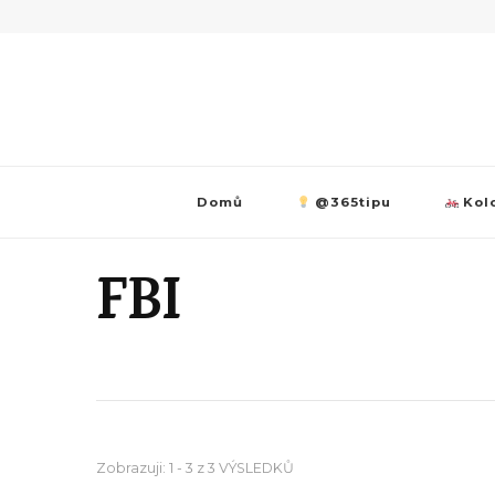
Domů
@365tipu
Kolo
FBI
Zobrazuji: 1 - 3 z 3 VÝSLEDKŮ