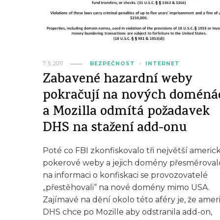
7. 5. 2011
BEZPEČNOST
INTERNET
Zabavené hazardní weby
pokračují na nových doméná
a Mozilla odmítá požadavek
DHS na stažení add-onu
Poté co FBI zkonfiskovalo tři největší americ
pokerové weby a jejich domény přesměroval
na informaci o konfiskaci se provozovatelé
„přestěhovali“ na nové domény mimo USA.
Zajímavé na dění okolo této aféry je, že amer
DHS chce po Mozille aby odstranila add-on,