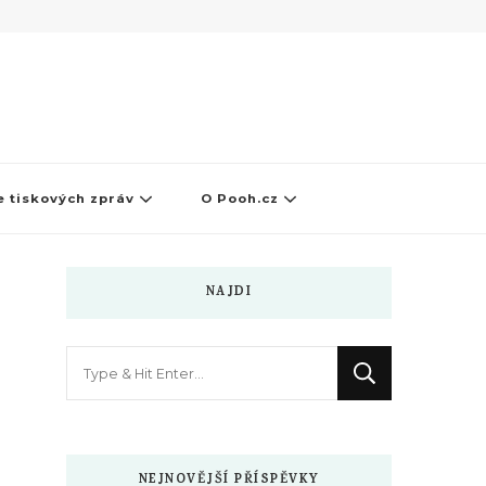
 tiskových zpráv
O Pooh.cz
NAJDI
Hledáte
něco
?
NEJNOVĚJŠÍ PŘÍSPĚVKY