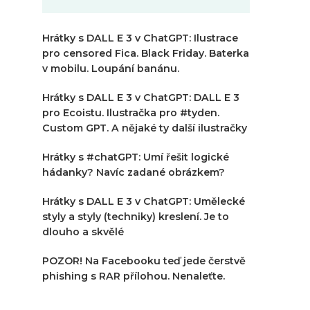
Hrátky s DALL E 3 v ChatGPT: Ilustrace
pro censored Fica. Black Friday. Baterka
v mobilu. Loupání banánu.
Hrátky s DALL E 3 v ChatGPT: DALL E 3
pro Ecoistu. Ilustračka pro #tyden.
Custom GPT. A nějaké ty další ilustračky
Hrátky s #chatGPT: Umí řešit logické
hádanky? Navíc zadané obrázkem?
Hrátky s DALL E 3 v ChatGPT: Umělecké
styly a styly (techniky) kreslení. Je to
dlouho a skvělé
POZOR! Na Facebooku teď jede čerstvě
phishing s RAR přílohou. Nenaleťte.