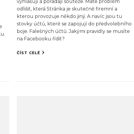
vyhlašují a pořádají soutěže. Máte problém
odlišit, která Stránka je skutečně firemní a
kterou provozuje někdo jiný. A navíc jsou tu
stovky účtů, které se zapojují do předvolebního
e
boje. Falešných účtů. Jakými pravidly se musíte
ku.
na Facebooku řídit?
ČÍST CELÉ