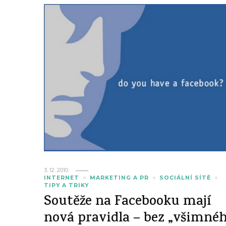
3. 12. 2010
INTERNET
MARKETING A PR
SOCIÁLNÍ SÍTĚ
TIPY A TRIKY
Soutěže na Facebooku mají
nová pravidla – bez „všimné