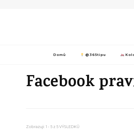
Domů
@365tipu
Kolo
Facebook prav
Zobrazuji: 1 - 5 z 5 VÝSLEDKŮ