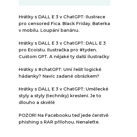
Hrátky s DALL E 3 v ChatGPT: Ilustrace
pro censored Fica. Black Friday. Baterka
v mobilu. Loupání banánu.
Hrátky s DALL E 3 v ChatGPT: DALL E 3
pro Ecoistu. Ilustračka pro #tyden.
Custom GPT. A nějaké ty další ilustračky
Hrátky s #chatGPT: Umí řešit logické
hádanky? Navíc zadané obrázkem?
Hrátky s DALL E 3 v ChatGPT: Umělecké
styly a styly (techniky) kreslení. Je to
dlouho a skvělé
POZOR! Na Facebooku teď jede čerstvě
phishing s RAR přílohou. Nenaleťte.