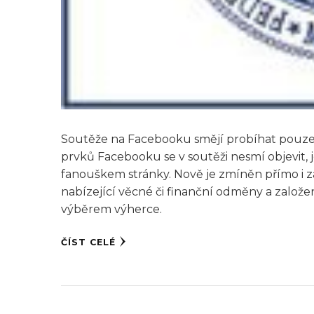
Soutěže na Facebooku smějí probíhat pouze v
prvků Facebooku se v soutěži nesmí objevit, j
fanouškem stránky. Nově je zmíněn přímo i zá
nabízející věcné či finanční odměny a založ
výběrem výherce.
ČÍST CELÉ