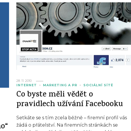
28. 11. 2010
INTERNET
MARKETING A PR
SOCIÁLNÍ SÍTĚ
Co byste měli vědět o
pravidlech užívání Facebooku
Setkáte se s tím zcela běžně – firemní profil vás
ho“
žádá o přátelství. Na firemních stránkách se