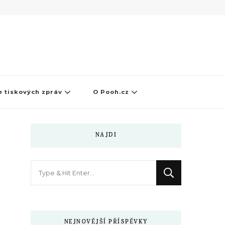
 tiskových zpráv
O Pooh.cz
NAJDI
Hledáte
něco
?
NEJNOVĚJŠÍ PŘÍSPĚVKY