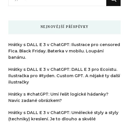
něco
?
NEJNOVĚJŠÍ PŘÍSPĚVKY
Hrátky s DALL E 3 v ChatGPT: Ilustrace pro censored
Fica. Black Friday. Baterka v mobilu. Loupání
banánu.
Hrátky s DALL E 3 v ChatGPT: DALL E 3 pro Ecoistu.
Ilustračka pro #tyden. Custom GPT. A nějaké ty další
ilustračky
Hrátky s #chatGPT: Umí řešit logické hádanky?
Navíc zadané obrázkem?
Hrátky s DALL E 3 v ChatGPT: Umělecké styly a styly
(techniky) kreslení. Je to dlouho a skvělé