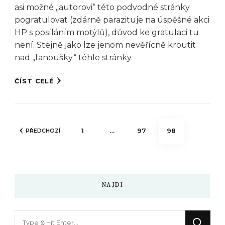
asi možné „autorovi“ této podvodné stránky
pogratulovat (zdárně parazituje na úspěšné akci
HP s posíláním motýlů), důvod ke gratulaci tu
není. Stejně jako lze jenom nevěřícně kroutit
nad „fanoušky“ téhle stránky.
ČÍST CELÉ
Stránkování
STRÁNKA
STRÁNKA
STRÁNKA
1
…
97
98
PŘEDCHOZÍ
příspěvků
NAJDI
Hledáte