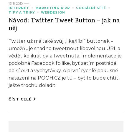
13. 8. 2010
INTERNET
MARKETING A PR
SOCIÁLNÍ SÍTĚ
TIPY A TRIKY
WEBDESIGN
Návod: Twitter Tweet Button – jak na
něj
Twitter už má také svůj „like/líbí“ buttonek –
umožňuje snadno tweetnout libovolnou URL a
vědět kolikrát byla tweetnuta. Implementace je
podobná Facebook fb:like, byť zatím postrádá
další API a vychytávky. A první rychlé pokusné
nasazení na POOH.CZ je tu – byť to bude chtít
ještě trochu doladit.
ČÍST CELÉ