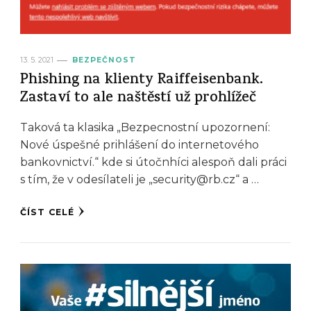
13. 5. 2021
BEZPEČNOST
Phishing na klienty Raiffeisenbank.
Zastaví to ale naštěstí už prohlížeč
Taková ta klasika „Bezpecnostní upozornení:
Nové úspešné prihlášení do internetového
bankovnictví.“ kde si útočnhíci alespoň dali práci
s tím, že v odesílateli je „security@rb.cz“ a …
ČÍST CELÉ