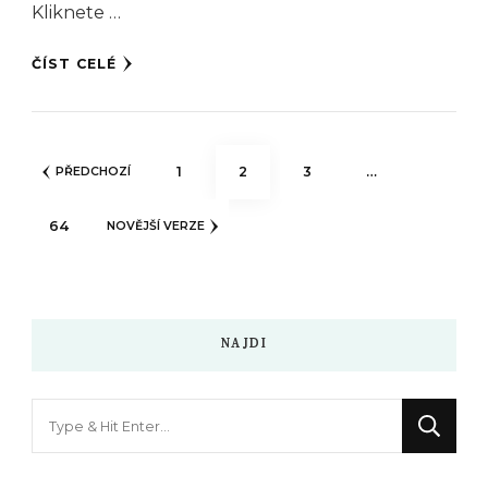
Kliknete …
ČÍST CELÉ
Stránkování
STRÁNKA
STRÁNKA
STRÁNKA
1
2
3
…
PŘEDCHOZÍ
příspěvků
STRÁNKA
64
NOVĚJŠÍ VERZE
NAJDI
Hledáte
něco
?