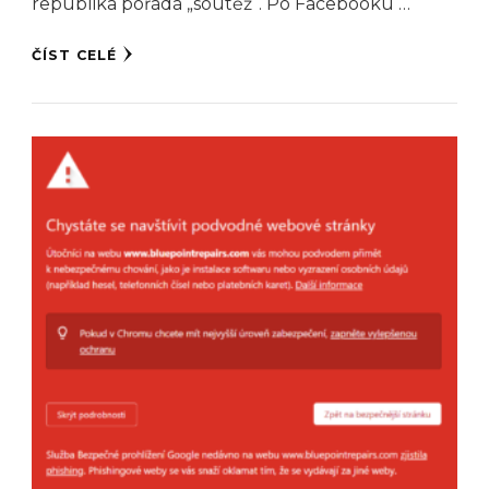
republika pořádá „soutěž“. Po Facebooku …
ČÍST CELÉ