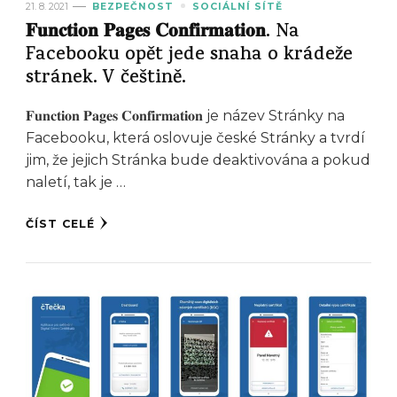
21. 8. 2021
BEZPEČNOST
SOCIÁLNÍ SÍTĚ
𝐅𝐮𝐧𝐜𝐭𝐢𝐨𝐧 𝐏𝐚𝐠𝐞𝐬 𝐂𝐨𝐧𝐟𝐢𝐫𝐦𝐚𝐭𝐢𝐨𝐧. Na
Facebooku opět jede snaha o krádeže
stránek. V češtině.
𝐅𝐮𝐧𝐜𝐭𝐢𝐨𝐧 𝐏𝐚𝐠𝐞𝐬 𝐂𝐨𝐧𝐟𝐢𝐫𝐦𝐚𝐭𝐢𝐨𝐧 je název Stránky na
Facebooku, která oslovuje české Stránky a tvrdí
jim, že jejich Stránka bude deaktivována a pokud
naletí, tak je …
ČÍST CELÉ