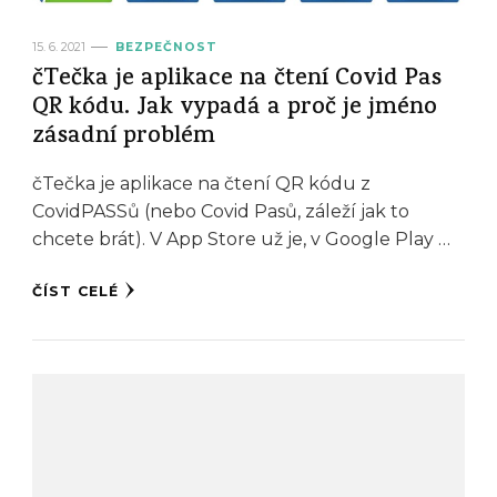
15. 6. 2021
BEZPEČNOST
čTečka je aplikace na čtení Covid Pas
QR kódu. Jak vypadá a proč je jméno
zásadní problém
čTečka je aplikace na čtení QR kódu z
CovidPASSů (nebo Covid Pasů, záleží jak to
chcete brát). V App Store už je, v Google Play …
ČÍST CELÉ