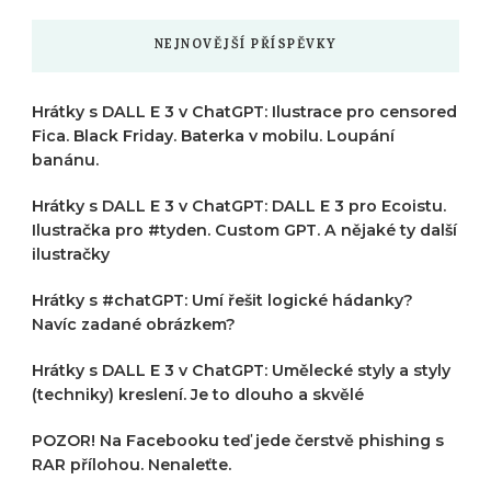
NEJNOVĚJŠÍ PŘÍSPĚVKY
Hrátky s DALL E 3 v ChatGPT: Ilustrace pro censored
Fica. Black Friday. Baterka v mobilu. Loupání
banánu.
Hrátky s DALL E 3 v ChatGPT: DALL E 3 pro Ecoistu.
Ilustračka pro #tyden. Custom GPT. A nějaké ty další
ilustračky
Hrátky s #chatGPT: Umí řešit logické hádanky?
Navíc zadané obrázkem?
Hrátky s DALL E 3 v ChatGPT: Umělecké styly a styly
(techniky) kreslení. Je to dlouho a skvělé
POZOR! Na Facebooku teď jede čerstvě phishing s
RAR přílohou. Nenaleťte.