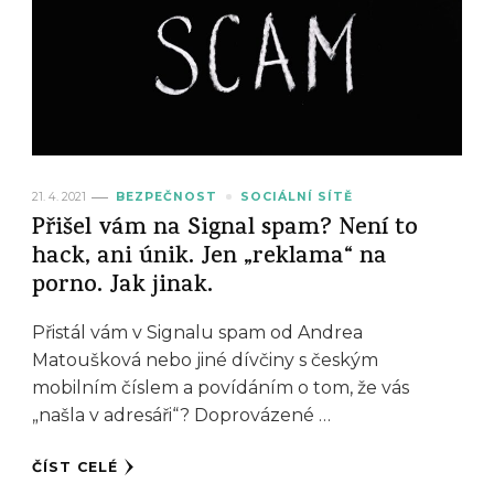
21. 4. 2021
BEZPEČNOST
SOCIÁLNÍ SÍTĚ
Přišel vám na Signal spam? Není to
hack, ani únik. Jen „reklama“ na
porno. Jak jinak.
Přistál vám v Signalu spam od Andrea
Matoušková nebo jiné dívčiny s českým
mobilním číslem a povídáním o tom, že vás
„našla v adresáři“? Doprovázené …
ČÍST CELÉ