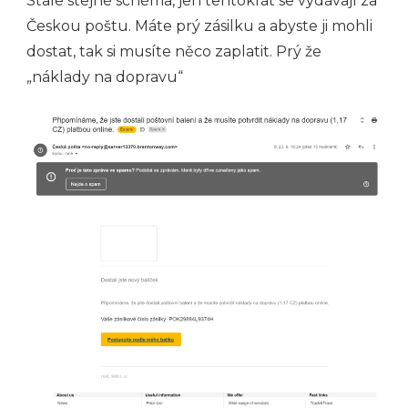
Stále stejné schéma, jen tentokrát se vydávají za
Českou poštu. Máte prý zásilku a abyste ji mohli
dostat, tak si musíte něco zaplatit. Prý že
„náklady na dopravu“