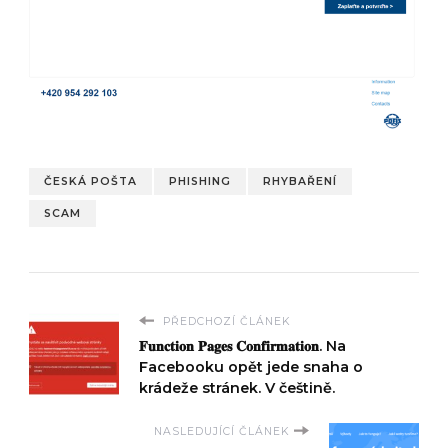
ČESKÁ POŠTA
PHISHING
RHYBAŘENÍ
SCAM
PŘEDCHOZÍ ČLÁNEK
𝐅𝐮𝐧𝐜𝐭𝐢𝐨𝐧 𝐏𝐚𝐠𝐞𝐬 𝐂𝐨𝐧𝐟𝐢𝐫𝐦𝐚𝐭𝐢𝐨𝐧. Na
Facebooku opět jede snaha o
krádeže stránek. V češtině.
NASLEDUJÍCÍ ČLÁNEK