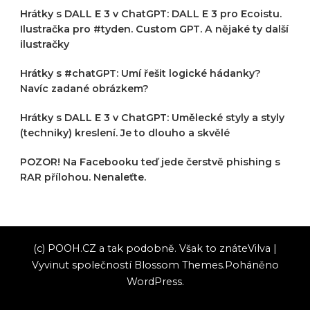
Hrátky s DALL E 3 v ChatGPT: DALL E 3 pro Ecoistu.
Ilustračka pro #tyden. Custom GPT. A nějaké ty další
ilustračky
Hrátky s #chatGPT: Umí řešit logické hádanky?
Navíc zadané obrázkem?
Hrátky s DALL E 3 v ChatGPT: Umělecké styly a styly
(techniky) kreslení. Je to dlouho a skvělé
POZOR! Na Facebooku teď jede čerstvě phishing s
RAR přílohou. Nenaleťte.
(c) POOH.CZ a tak podobně. Však to znáte
Vilva |
Vyvinut společností
Blossom Themes
.Poháněno
WordPress
.