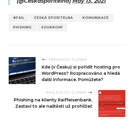
(@Ceskasporitelna)
May 13, 2021
#FAIL
ČESKÁ SPORITELNA
KOMUNIKACE
PHISHING
SOUKROMÍ
PŘEDCHOZÍ ČLÁNEK
Kde (v Česku) si pořídit hosting pro
WordPress? Rozpracováno a hledá
další informace. Pomůžete?
NASLEDUJÍCÍ ČLÁNEK
Phishing na klienty Raiffeisenbank.
Zastaví to ale naštěstí už prohlížeč