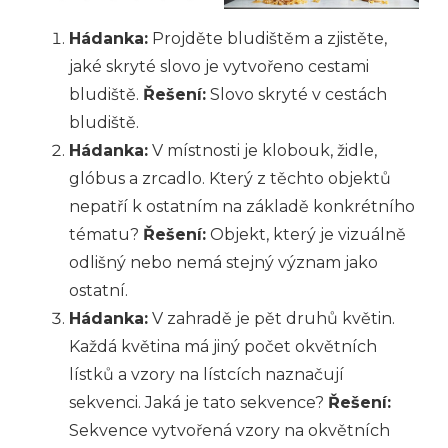
Hádanka:
Projděte bludištěm a zjistěte,
jaké skryté slovo je vytvořeno cestami
bludiště.
Řešení:
Slovo skryté v cestách
bludiště.
Hádanka:
V místnosti je klobouk, židle,
glóbus a zrcadlo. Který z těchto objektů
nepatří k ostatním na základě konkrétního
tématu?
Řešení:
Objekt, který je vizuálně
odlišný nebo nemá stejný význam jako
ostatní.
Hádanka:
V zahradě je pět druhů květin.
Každá květina má jiný počet okvětních
lístků a vzory na lístcích naznačují
sekvenci. Jaká je tato sekvence?
Řešení:
Sekvence vytvořená vzory na okvětních