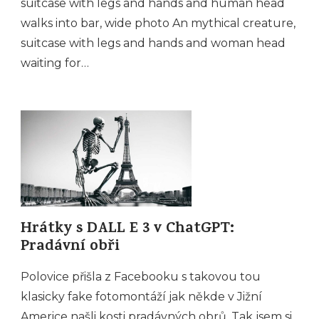
suitcase with legs and hands and human head
walks into bar, wide photo An mythical creature,
suitcase with legs and hands and woman head
waiting for…
Hrátky s DALL E 3 v ChatGPT:
Pradávní obři
Polovice přišla z Facebooku s takovou tou
klasicky fake fotomontáží jak někde v Jižní
Americe našli kosti pradávných obrů. Tak jsem si