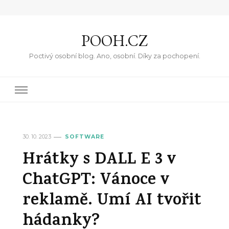
POOH.CZ
Poctivý osobní blog. Ano, osobní. Díky za pochopení.
30. 10. 2023
SOFTWARE
Hrátky s DALL E 3 v
ChatGPT: Vánoce v
reklamě. Umí AI tvořit
hádanky?