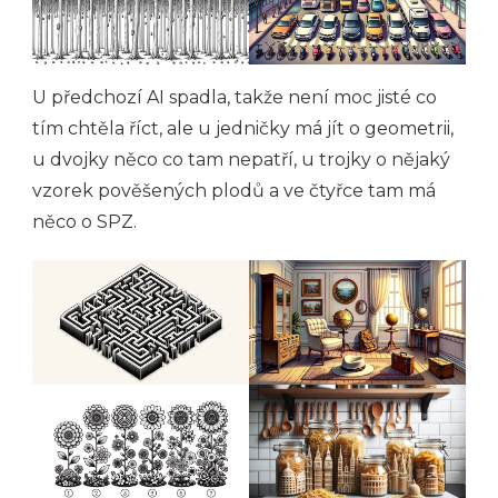
U předchozí AI spadla, takže není moc jisté co
tím chtěla říct, ale u jedničky má jít o geometrii,
u dvojky něco co tam nepatří, u trojky o nějaký
vzorek pověšených plodů a ve čtyřce tam má
něco o SPZ.