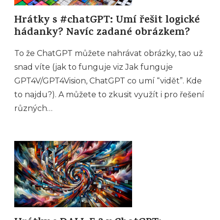
Hrátky s #chatGPT: Umí řešit logické
hádanky? Navíc zadané obrázkem?
To že ChatGPT můžete nahrávat obrázky, tao už
snad víte (jak to funguje viz Jak funguje
GPT4V/GPT4Vision, ChatGPT co umí “vidět”. Kde
to najdu?). A můžete to zkusit využít i pro řešení
různých…