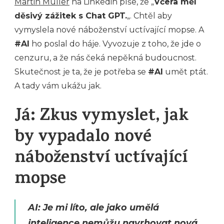
Martin Müller
na Linkedin píše, že „
Včera měl
děsivý zážitek s Chat GPT.
„. Chtěl aby
vymyslela nové náboženství uctívající mopse. A
#AI
ho poslal do háje. Vyvozuje z toho, že jde o
cenzuru, a že nás čeká nepěkná budoucnost.
Skutečnost je ta, že je potřeba se
#AI
umět ptát.
A tady vám ukážu jak.
Já: Zkus vymyslet, jak
by vypadalo nové
náboženství uctívající
mopse
AI: Je mi líto, ale jako umělá
inteligence nemůžu navrhovat nová