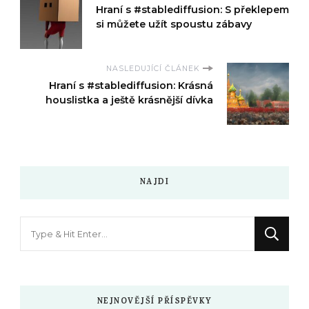
Hraní s #stablediffusion: S překlepem
si můžete užít spoustu zábavy
NASLEDUJÍCÍ ČLÁNEK
Hraní s #stablediffusion: Krásná
houslistka a ještě krásnější dívka
NAJDI
Hledáte
něco
?
NEJNOVĚJŠÍ PŘÍSPĚVKY