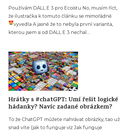
Používám DALL E 3 pro Ecoistu No, musím říct,
že ilustračka k tomuto článku se mimořádně
vyvedla
A jasně že to nebyla první varianta,
kterou jsem si od DALL E 3 nechal…
Hrátky s #chatGPT: Umí řešit logické
hádanky? Navíc zadané obrázkem?
To že ChatGPT můžete nahrávat obrázky, tao už
snad víte (jak to funguje viz Jak funguje