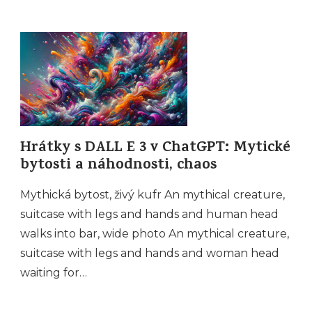
Hrátky s DALL E 3 v ChatGPT: Mytické
bytosti a náhodnosti, chaos
Mythická bytost, živý kufr An mythical creature,
suitcase with legs and hands and human head
walks into bar, wide photo An mythical creature,
suitcase with legs and hands and woman head
waiting for…