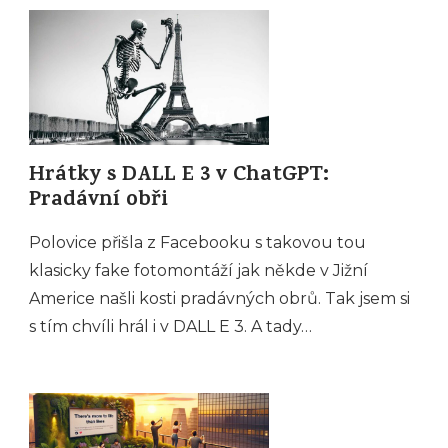
Hrátky s DALL E 3 v ChatGPT:
Pradávní obři
Polovice přišla z Facebooku s takovou tou
klasicky fake fotomontáží jak někde v Jižní
Americe našli kosti pradávných obrů. Tak jsem si
s tím chvíli hrál i v DALL E 3. A tady…