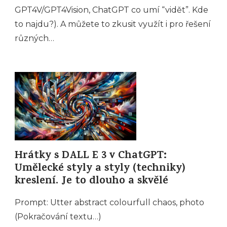
GPT4V/GPT4Vision, ChatGPT co umí “vidět”. Kde
to najdu?). A můžete to zkusit využít i pro řešení
různých…
Hrátky s DALL E 3 v ChatGPT:
Umělecké styly a styly (techniky)
kreslení. Je to dlouho a skvělé
Prompt: Utter abstract colourfull chaos, photo
(Pokračování textu…)