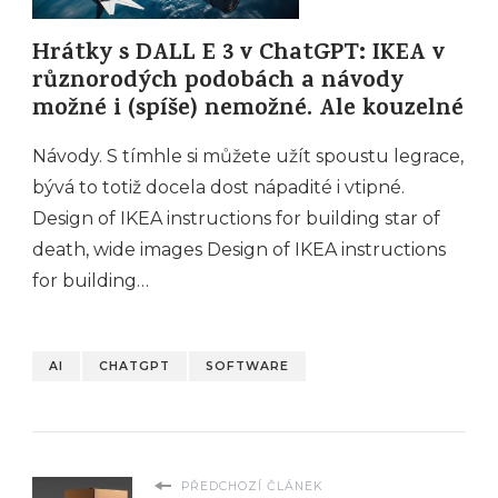
Hrátky s DALL E 3 v ChatGPT: IKEA v
různorodých podobách a návody
možné i (spíše) nemožné. Ale kouzelné
Návody. S tímhle si můžete užít spoustu legrace,
bývá to totiž docela dost nápadité i vtipné.
Design of IKEA instructions for building star of
death, wide images Design of IKEA instructions
for building…
AI
CHATGPT
SOFTWARE
PŘEDCHOZÍ ČLÁNEK