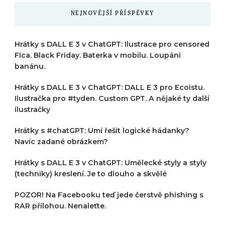
NEJNOVĚJŠÍ PŘÍSPĚVKY
Hrátky s DALL E 3 v ChatGPT: Ilustrace pro censored
Fica. Black Friday. Baterka v mobilu. Loupání
banánu.
Hrátky s DALL E 3 v ChatGPT: DALL E 3 pro Ecoistu.
Ilustračka pro #tyden. Custom GPT. A nějaké ty další
ilustračky
Hrátky s #chatGPT: Umí řešit logické hádanky?
Navíc zadané obrázkem?
Hrátky s DALL E 3 v ChatGPT: Umělecké styly a styly
(techniky) kreslení. Je to dlouho a skvělé
POZOR! Na Facebooku teď jede čerstvě phishing s
RAR přílohou. Nenaleťte.