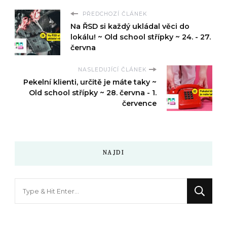
PŘEDCHOZÍ ČLÁNEK
Na ŘSD si každý ukládal věci do
lokálu! ~ Old school střípky ~ 24. - 27.
června
NASLEDUJÍCÍ ČLÁNEK
Pekelní klienti, určitě je máte taky ~
Old school střípky ~ 28. června - 1.
července
NAJDI
Hledáte
něco
?