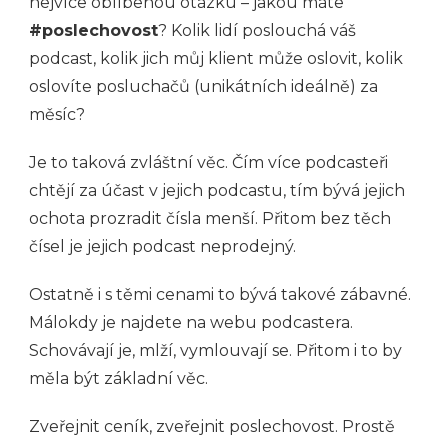
nejvíce oblíbenou otázku – jakou máte
#poslechovost
? Kolik lidí poslouchá váš
podcast, kolik jich můj klient může oslovit, kolik
oslovíte posluchačů (unikátních ideálně) za
měsíc?
Je to taková zvláštní věc. Čím více podcasteři
chtějí za účast v jejich podcastu, tím bývá jejich
ochota prozradit čísla menší. Přitom bez těch
čísel je jejich podcast neprodejný.
Ostatně i s těmi cenami to bývá takové zábavné.
Málokdy je najdete na webu podcastera.
Schovávají je, mlží, vymlouvají se. Přitom i to by
měla být základní věc.
Zveřejnit ceník, zveřejnit poslechovost. Prostě