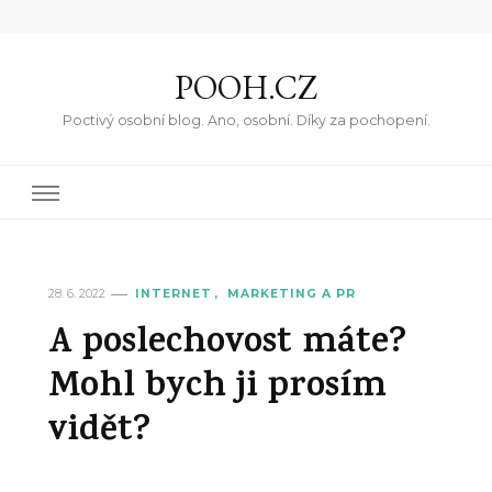
POOH.CZ
Poctivý osobní blog. Ano, osobní. Díky za pochopení.
28. 6. 2022
INTERNET
MARKETING A PR
A poslechovost máte?
Mohl bych ji prosím
vidět?