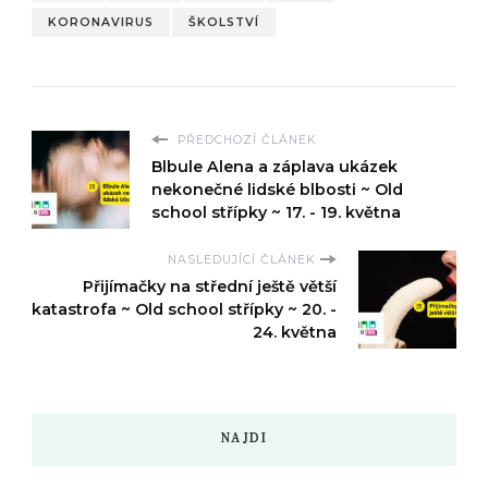
KORONAVIRUS
ŠKOLSTVÍ
PŘEDCHOZÍ ČLÁNEK
Blbule Alena a záplava ukázek
nekonečné lidské blbosti ~ Old
school střípky ~ 17. - 19. května
NASLEDUJÍCÍ ČLÁNEK
Přijímačky na střední ještě větší
katastrofa ~ Old school střípky ~ 20. -
24. května
NAJDI