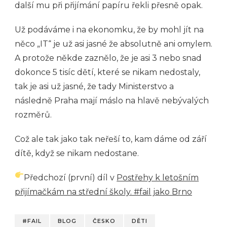
další mu při přijímání papíru řekli přesně opak.
Už podáváme i na ekonomku, že by mohl jít na
něco „IT“ je už asi jasné že absolutně ani omylem.
A protože někde zaznělo, že je asi 3 nebo snad
dokonce 5 tisíc dětí, které se nikam nedostaly,
tak je asi už jasné, že tady Ministerstvo a
následně Praha mají máslo na hlavě nebývalých
rozměrů.
Což ale tak jako tak neřeší to, kam dáme od září
dítě, když se nikam nedostane.
Předchozí (první) díl v
Postřehy k letošním
přijímačkám na střední školy. #fail jako Brno
#FAIL
BLOG
ČESKO
DĚTI