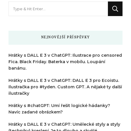
Hledáte
něco
?
NEJNOVĚJŠÍ PŘÍSPĚVKY
Hrátky s DALL E 3 v ChatGPT: Ilustrace pro censored
Fica. Black Friday. Baterka v mobilu. Loupání
banánu.
Hrátky s DALL E 3 v ChatGPT: DALL E 3 pro Ecoistu.
Ilustračka pro #tyden. Custom GPT. A nějaké ty další
ilustračky
Hrátky s #chatGPT: Umí řešit logické hádanky?
Navíc zadané obrázkem?
Hrátky s DALL E 3 v ChatGPT: Umělecké styly a styly
(techniky) kreslení. Je to dlouho a skvělé