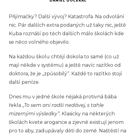
DANIEL DOČEKAL
Přijímačky? Další vývoj? Katastrofa. Na odvolání
nic. Pár dalších extra podaných už taky nic, ještě
Kuba roznáší po těch dalších málo školách kde
se něco volného objevilo.
Na každou školu chtějí dokola to samé (co už
mají někde v systému) a ještě navíc razítko od
doktora, že je „způsobilý“. Každé to razítko stojí
další peníze.
Dnes mu v jedné škole nějaká protivná bába
řekla „
To sem ani radši nedávej, s tahle
mizernými výsledky“.
Klasicky na některých
školách kvete arogance a zjevně existují jenom
pro to aby, zadupávaly děti do země. Naštěstí na