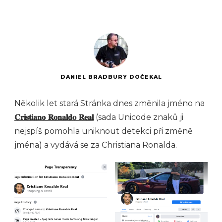
DANIEL BRADBURY DOČEKAL
Několik let stará Stránka dnes změnila jméno na
𝐂𝐫𝐢𝐬𝐭𝐢𝐚𝐧𝐨 𝐑𝐨𝐧𝐚𝐥𝐝𝐨 𝐑𝐞𝐚𝐥
(sada Unicode znaků ji
nejspíš pomohla uniknout detekci při změně
jména) a vydává se za Christiana Ronalda.