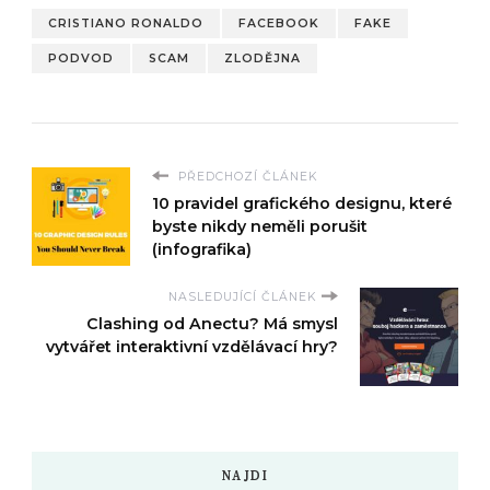
CRISTIANO RONALDO
FACEBOOK
FAKE
PODVOD
SCAM
ZLODĚJNA
PŘEDCHOZÍ ČLÁNEK
10 pravidel grafického designu, které
byste nikdy neměli porušit
(infografika)
NASLEDUJÍCÍ ČLÁNEK
Clashing od Anectu? Má smysl
vytvářet interaktivní vzdělávací hry?
NAJDI