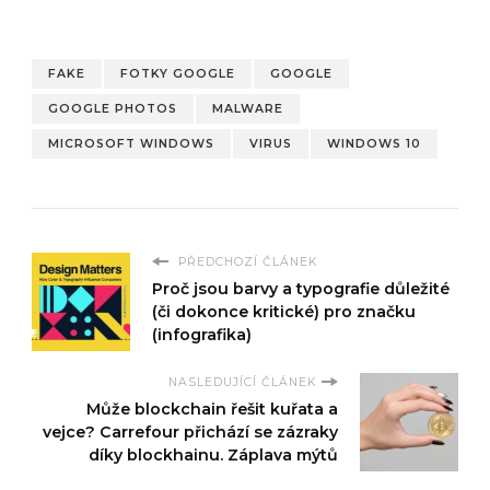
FAKE
FOTKY GOOGLE
GOOGLE
GOOGLE PHOTOS
MALWARE
MICROSOFT WINDOWS
VIRUS
WINDOWS 10
PŘEDCHOZÍ ČLÁNEK
Proč jsou barvy a typografie důležité
(či dokonce kritické) pro značku
(infografika)
NASLEDUJÍCÍ ČLÁNEK
Může blockchain řešit kuřata a
vejce? Carrefour přichází se zázraky
díky blockhainu. Záplava mýtů