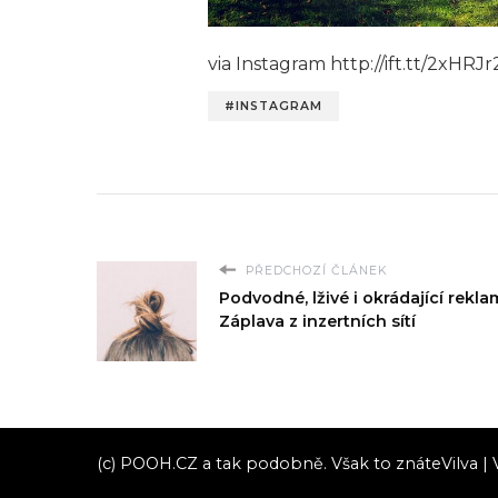
via Instagram http://ift.tt/2xHRJr
#INSTAGRAM
PŘEDCHOZÍ ČLÁNEK
Podvodné, lživé i okrádající rekl
Záplava z inzertních sítí
(c) POOH.CZ a tak podobně. Však to znáte
Vilva |