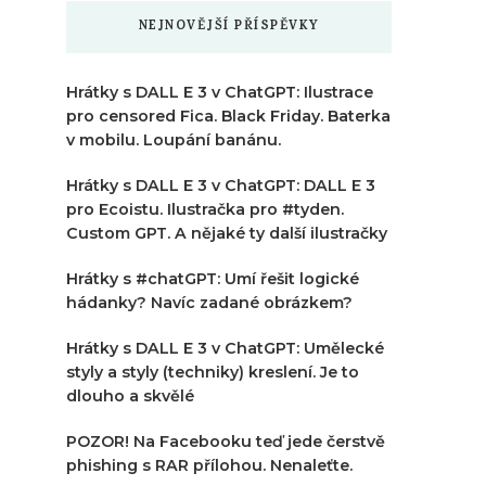
NEJNOVĚJŠÍ PŘÍSPĚVKY
Hrátky s DALL E 3 v ChatGPT: Ilustrace
pro censored Fica. Black Friday. Baterka
v mobilu. Loupání banánu.
Hrátky s DALL E 3 v ChatGPT: DALL E 3
pro Ecoistu. Ilustračka pro #tyden.
Custom GPT. A nějaké ty další ilustračky
Hrátky s #chatGPT: Umí řešit logické
hádanky? Navíc zadané obrázkem?
Hrátky s DALL E 3 v ChatGPT: Umělecké
styly a styly (techniky) kreslení. Je to
dlouho a skvělé
POZOR! Na Facebooku teď jede čerstvě
phishing s RAR přílohou. Nenaleťte.