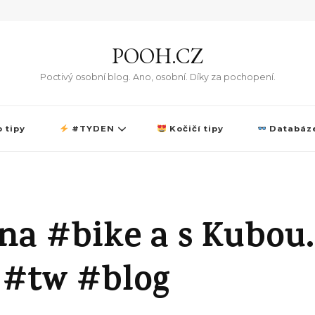
POOH.CZ
Poctivý osobní blog. Ano, osobní. Díky za pochopení.
 tipy
#TYDEN
Kočičí tipy
Databáze
na #bike a s Kubou.
é #tw #blog