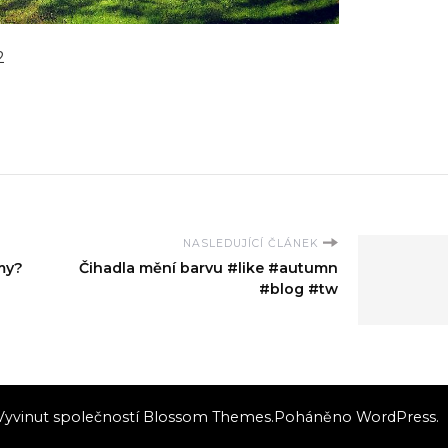
2
NASLEDUJÍCÍ ČLÁNEK
amy?
Čihadla mění barvu #like #autumn
#blog #tw
 Vyvinut společností
Blossom Themes
.Poháněno
WordPress
.