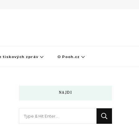
 tiskových zpráv
O Pooh.cz
NAJDI
Hledáte
něco
?