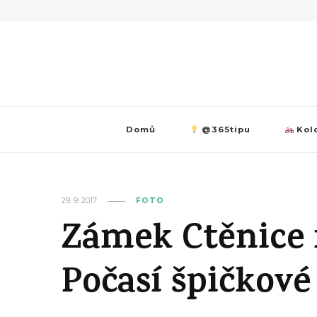
Domů
@365tipu
Kolo
29. 9. 2017
FOTO
Zámek Ctěnice 
Počasí špičkov