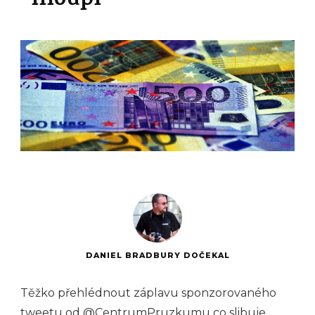
hloupí
DANIEL BRADBURY DOČEKAL
Těžko přehlédnout záplavu sponzorovaného
tweetu od
@CentrumPruzkumu
co slibuje