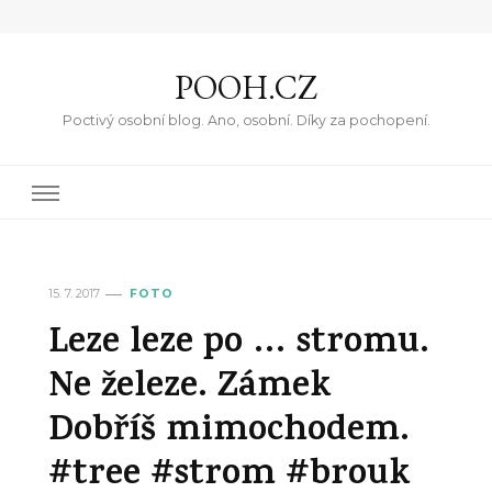
POOH.CZ
Poctivý osobní blog. Ano, osobní. Díky za pochopení.
15. 7. 2017
FOTO
Leze leze po … stromu.
Ne železe. Zámek
Dobříš mimochodem.
#tree #strom #brouk