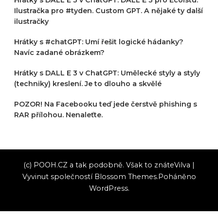
Ilustračka pro #tyden. Custom GPT. A nějaké ty další
ilustračky
Hrátky s #chatGPT: Umí řešit logické hádanky?
Navíc zadané obrázkem?
Hrátky s DALL E 3 v ChatGPT: Umělecké styly a styly
(techniky) kreslení. Je to dlouho a skvělé
POZOR! Na Facebooku teď jede čerstvě phishing s
RAR přílohou. Nenaleťte.
(c) POOH.CZ a tak podobně. Však to znáte
Vilva |
Vyvinut společností
Blossom Themes
.Poháněno
WordPress
.