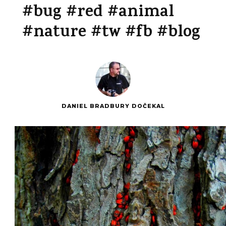
#bug #red #animal
#nature #tw #fb #blog
DANIEL BRADBURY DOČEKAL