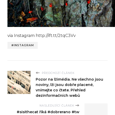
via Instagram http://ift.tt/2tqC3Vv
#INSTAGRAM
PŘEDCHOZÍ ČLÁNEK
Pozor na lžimédia. Ne všechno jsou
noviny, lži jsou dobře placené,
vnímejte co čtete. Přehled
dezinformačních webů
NASLEDUJÍCÍ ČLÁNEK
#sisithecat říká #dobrerano #tw