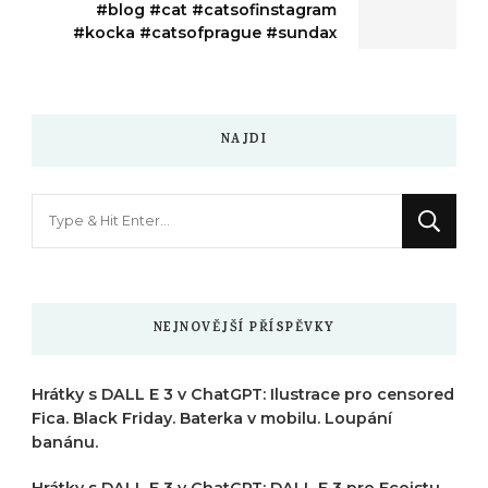
#blog #cat #catsofinstagram
#kocka #catsofprague #sundax
NAJDI
Hledáte
něco
?
NEJNOVĚJŠÍ PŘÍSPĚVKY
Hrátky s DALL E 3 v ChatGPT: Ilustrace pro censored
Fica. Black Friday. Baterka v mobilu. Loupání
banánu.
Hrátky s DALL E 3 v ChatGPT: DALL E 3 pro Ecoistu.