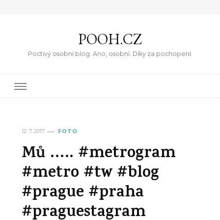
POOH.CZ
Poctivý osobní blog. Ano, osobní. Díky za pochopení.
12. 7. 2017
FOTO
Mů ….. #metrogram
#metro #tw #blog
#prague #praha
#praguestagram