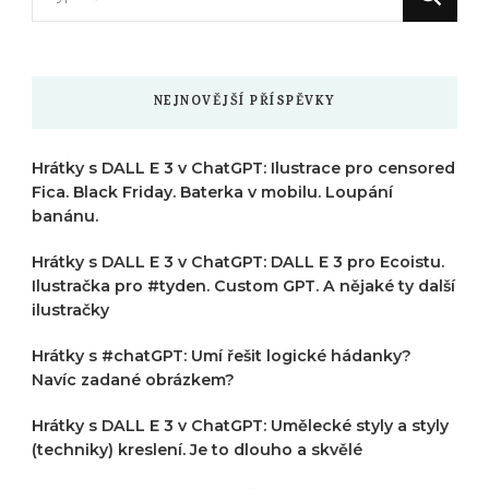
něco
?
NEJNOVĚJŠÍ PŘÍSPĚVKY
Hrátky s DALL E 3 v ChatGPT: Ilustrace pro censored
Fica. Black Friday. Baterka v mobilu. Loupání
banánu.
Hrátky s DALL E 3 v ChatGPT: DALL E 3 pro Ecoistu.
Ilustračka pro #tyden. Custom GPT. A nějaké ty další
ilustračky
Hrátky s #chatGPT: Umí řešit logické hádanky?
Navíc zadané obrázkem?
Hrátky s DALL E 3 v ChatGPT: Umělecké styly a styly
(techniky) kreslení. Je to dlouho a skvělé