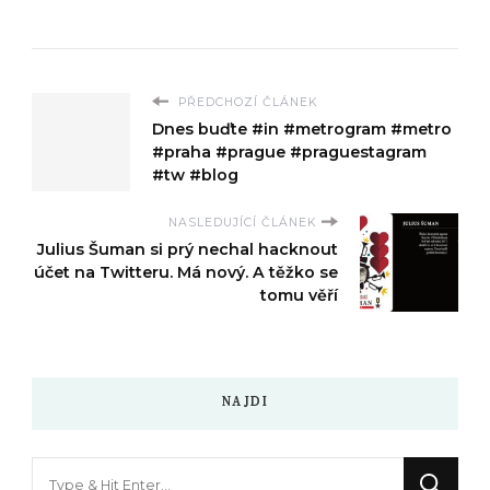
PŘEDCHOZÍ ČLÁNEK
Dnes buďte #in #metrogram #metro
#praha #prague #praguestagram
#tw #blog
NASLEDUJÍCÍ ČLÁNEK
Julius Šuman si prý nechal hacknout
účet na Twitteru. Má nový. A těžko se
tomu věří
NAJDI
Hledáte