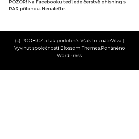
POZOR! Na Facebooku teď jede čerstvě phishing s
RAR přílohou. Nenaleťte.
(c) POOH.CZ a tak podobně. Však to znáte
Vilva |
Vyvinut společností
Blossom Themes
.Poháněno
WordPress
.