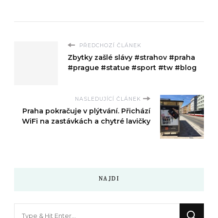
PŘEDCHOZÍ ČLÁNEK
Zbytky zašlé slávy #strahov #praha
#prague #statue #sport #tw #blog
NASLEDUJÍCÍ ČLÁNEK
Praha pokračuje v plýtvání. Přichází
WiFi na zastávkách a chytré lavičky
NAJDI
Hledáte