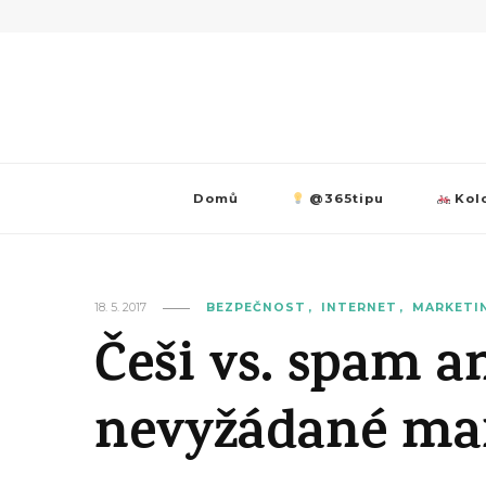
Domů
@365tipu
Kolo
18. 5. 2017
BEZPEČNOST
INTERNET
MARKETIN
Češi vs. spam 
nevyžádané mail