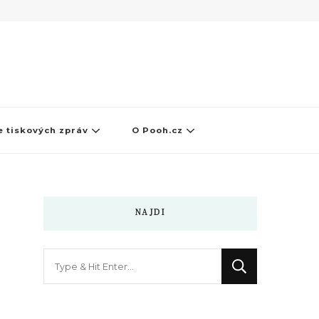
 tiskových zpráv
O Pooh.cz
NAJDI
Hledáte
něco
?