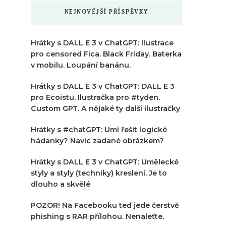
NEJNOVĚJŠÍ PŘÍSPĚVKY
Hrátky s DALL E 3 v ChatGPT: Ilustrace
pro censored Fica. Black Friday. Baterka
v mobilu. Loupání banánu.
Hrátky s DALL E 3 v ChatGPT: DALL E 3
pro Ecoistu. Ilustračka pro #tyden.
Custom GPT. A nějaké ty další ilustračky
Hrátky s #chatGPT: Umí řešit logické
hádanky? Navíc zadané obrázkem?
Hrátky s DALL E 3 v ChatGPT: Umělecké
styly a styly (techniky) kreslení. Je to
dlouho a skvělé
POZOR! Na Facebooku teď jede čerstvě
phishing s RAR přílohou. Nenaleťte.