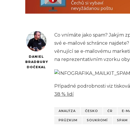
Co vnímáte jako spam? Jakým zp
své e-mailové schránce najdete? 
věnující se e-mailovému marke
DANIEL
na reprezentativním vzorku obyv
BRADBURY
DOČEKAL
Případné podrobnosti viz tiskov
38 % lidí
ANALÝZA
ČESKO
ĆR
E-M
PRŮZKUM
SOUKROMÍ
SPAM