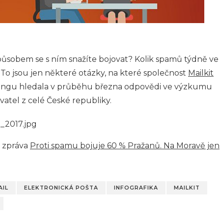
ůsobem se s ním snažíte bojovat? Kolik spamů týdně ve
To jsou jen některé otázky, na které společnost
Mailkit
tingu hledala v průběhu března odpovědi ve výzkumu
atel z celé České republiky.
á zpráva
Proti spamu bojuje 60 % Pražanů. Na Moravě jen
AIL
ELEKTRONICKÁ POŠTA
INFOGRAFIKA
MAILKIT