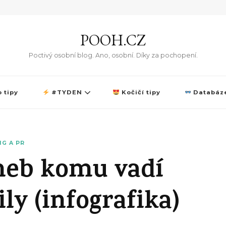
POOH.CZ
Poctivý osobní blog. Ano, osobní. Díky za pochopení.
 tipy
#TYDEN
Kočičí tipy
Databáze
G A PR
aneb komu vadí
y (infografika)