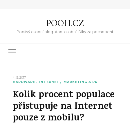
POOH.CZ
Poctivý osobní blog. Ano, osobní. Díky za pochopení.
4. 5. 2017
HARDWARE
INTERNET
MARKETING A PR
Kolik procent populace
přistupuje na Internet
pouze z mobilu?