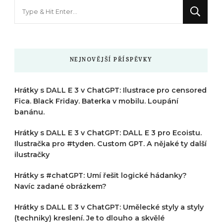
Hledáte
něco
?
NEJNOVĚJŠÍ PŘÍSPĚVKY
Hrátky s DALL E 3 v ChatGPT: Ilustrace pro censored
Fica. Black Friday. Baterka v mobilu. Loupání
banánu.
Hrátky s DALL E 3 v ChatGPT: DALL E 3 pro Ecoistu.
Ilustračka pro #tyden. Custom GPT. A nějaké ty další
ilustračky
Hrátky s #chatGPT: Umí řešit logické hádanky?
Navíc zadané obrázkem?
Hrátky s DALL E 3 v ChatGPT: Umělecké styly a styly
(techniky) kreslení. Je to dlouho a skvělé