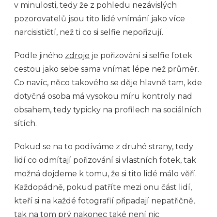
v minulosti, tedy že z pohledu nezávislých
pozorovatelů jsou tito lidé vnímání jako více
narcisističtí, než ti co si selfie nepořizují.
Podle jiného
zdroje
je pořizování si selfie fotek
cestou jako sebe sama vnímat lépe než průměr.
Co navíc, něco takového se děje hlavně tam, kde
dotyčná osoba má vysokou míru kontroly nad
obsahem, tedy typicky na profilech na sociálních
sítích.
Pokud se na to podíváme z druhé strany, tedy
lidí co odmítají pořizování si vlastních fotek, tak
možná dojdeme k tomu, že si tito lidé málo věří.
Každopádně, pokud patříte mezi onu část lidí,
kteří si na každé fotografií připadají nepatřičně,
tak na tom prý nakonec také není nic