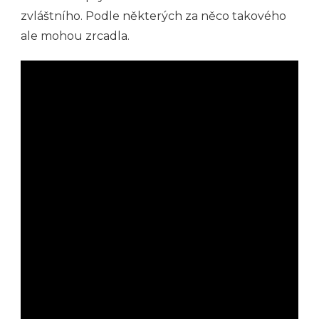
zvláštního. Podle některých za něco takového
ale mohou zrcadla.