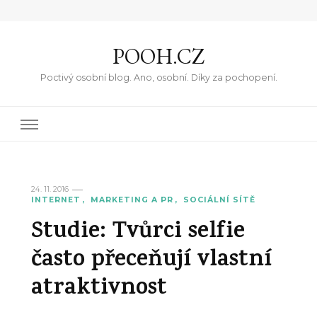
POOH.CZ
Poctivý osobní blog. Ano, osobní. Díky za pochopení.
24. 11. 2016
INTERNET
MARKETING A PR
SOCIÁLNÍ SÍTĚ
Studie: Tvůrci selfie
často přeceňují vlastní
atraktivnost