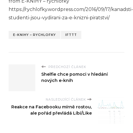
from E-KNIHY – rychlofky
https://rychlofky.wordpress.com/2016/09/17/kanadsti-
studenti-jsou-vydirani-za-e-knizni-piratstvi/
E-KNIHY – RYCHLOFKY
IFTTT
PŘEDCHOZÍ ČLÁNEK
Shelfie chce pomoci v hledání
nových e-knih
NASLEDUJÍCÍ ČLÁNEK
Reakce na Facebooku mírně rostou,
ale pořád převládá Líbí/Like