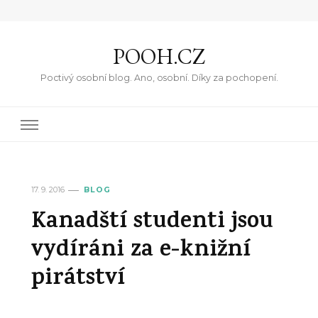
POOH.CZ
Poctivý osobní blog. Ano, osobní. Díky za pochopení.
17. 9. 2016
BLOG
Kanadští studenti jsou
vydíráni za e-knižní
pirátství