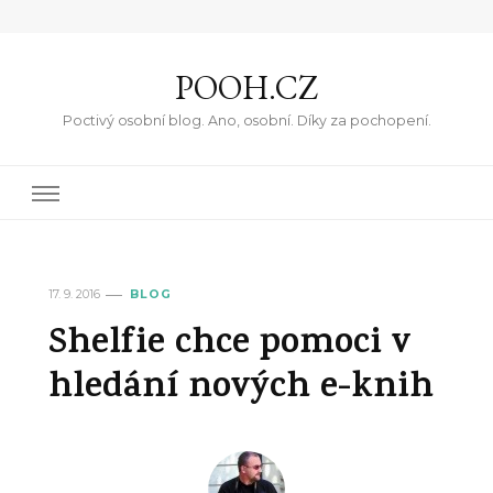
POOH.CZ
Poctivý osobní blog. Ano, osobní. Díky za pochopení.
17. 9. 2016
BLOG
Shelfie chce pomoci v
hledání nových e-knih