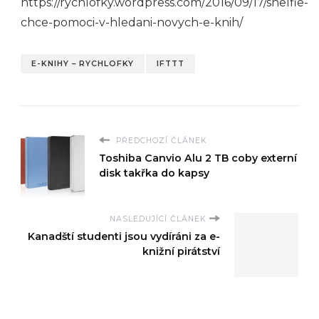
https://rychlofky.wordpress.com/2016/09/17/shelfie-
chce-pomoci-v-hledani-novych-e-knih/
E-KNIHY – RYCHLOFKY
IFTTT
PŘEDCHOZÍ ČLÁNEK
Toshiba Canvio Alu 2 TB coby externí
disk takřka do kapsy
NASLEDUJÍCÍ ČLÁNEK
Kanadští studenti jsou vydíráni za e-
knižní pirátství