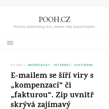
POOH.CZ
Poctivý osobní blog. Ano, osobní. Díky za pochopení.
8. 3. 2016
BEZPEČNOST
INTERNET
SOFTWARE
E-mailem se šíří viry s
„kompenzací“ či
„fakturou“. Zip uvnitř
skrývá zajímavý