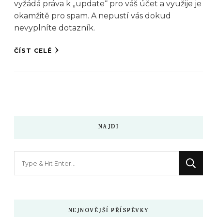
vyžádá práva k „update“ pro váš účet a využije je
okamžitě pro spam. A nepustí vás dokud
nevyplníte dotazník.
ČÍST CELÉ
NAJDI
Hledáte
něco
?
NEJNOVĚJŠÍ PŘÍSPĚVKY