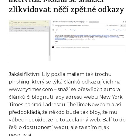
aktivita. Možná se snažící
zlikvidovat něčí zpětné odkazy
Jakási fiktivní Lily posílá mailem tak trochu
phishing, který se týká článků odkazujících na
www.nytimes.com – snaží se přesvědčit autora
článků či blognutí, aby adresu webu New York
Times nahradil adresou TheTimeNow.com a asi
předpokládá, že někdo bude tak blbý, že mu
vůbec nedojde, že je to zcela jiný web. Balí to do
řeší o dostupností webu, ale ta s tím nijak
nesouvisí.