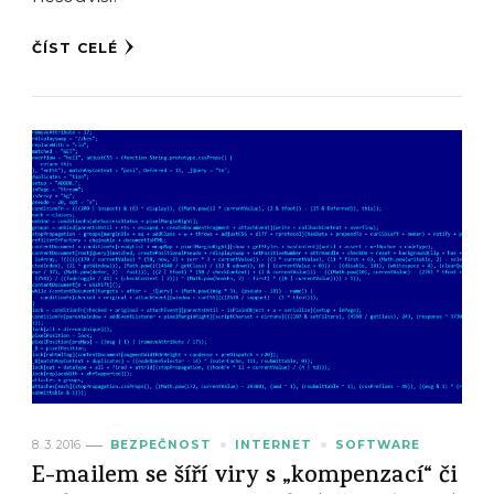
ČÍST CELÉ
8. 3. 2016
BEZPEČNOST
INTERNET
SOFTWARE
E-mailem se šíří viry s „kompenzací“ či