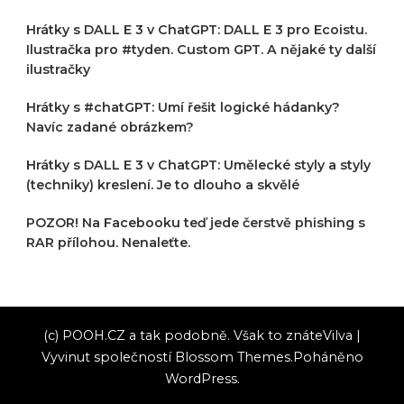
Hrátky s DALL E 3 v ChatGPT: DALL E 3 pro Ecoistu.
Ilustračka pro #tyden. Custom GPT. A nějaké ty další
ilustračky
Hrátky s #chatGPT: Umí řešit logické hádanky?
Navíc zadané obrázkem?
Hrátky s DALL E 3 v ChatGPT: Umělecké styly a styly
(techniky) kreslení. Je to dlouho a skvělé
POZOR! Na Facebooku teď jede čerstvě phishing s
RAR přílohou. Nenaleťte.
(c) POOH.CZ a tak podobně. Však to znáte
Vilva |
Vyvinut společností
Blossom Themes
.Poháněno
WordPress
.