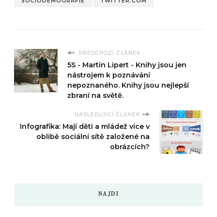
SOCIODEMOGRAFIE
TWITTER.COM
PŘEDCHOZÍ ČLÁNEK
5S - Martin Lipert - Knihy jsou jen
nástrojem k poznávání
nepoznaného. Knihy jsou nejlepší
zbraní na světě.
NASLEDUJÍCÍ ČLÁNEK
Infografika: Mají děti a mládež více v
oblibě sociální sítě založené na
obrázcích?
NAJDI