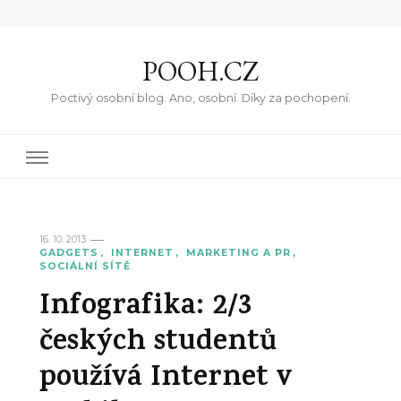
POOH.CZ
Poctivý osobní blog. Ano, osobní. Díky za pochopení.
16. 10. 2013
GADGETS
INTERNET
MARKETING A PR
SOCIÁLNÍ SÍTĚ
Infografika: 2/3
českých studentů
používá Internet v