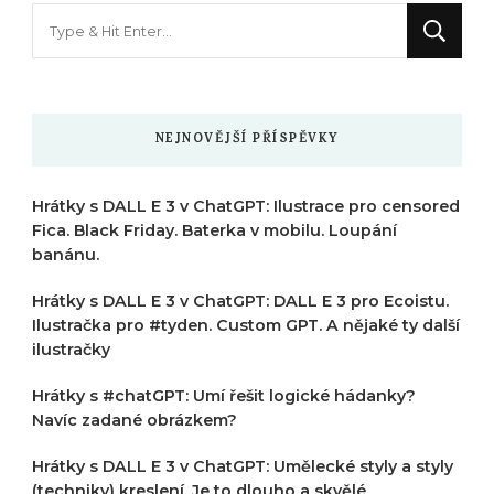
Hledáte
něco
?
NEJNOVĚJŠÍ PŘÍSPĚVKY
Hrátky s DALL E 3 v ChatGPT: Ilustrace pro censored
Fica. Black Friday. Baterka v mobilu. Loupání
banánu.
Hrátky s DALL E 3 v ChatGPT: DALL E 3 pro Ecoistu.
Ilustračka pro #tyden. Custom GPT. A nějaké ty další
ilustračky
Hrátky s #chatGPT: Umí řešit logické hádanky?
Navíc zadané obrázkem?
Hrátky s DALL E 3 v ChatGPT: Umělecké styly a styly
(techniky) kreslení. Je to dlouho a skvělé