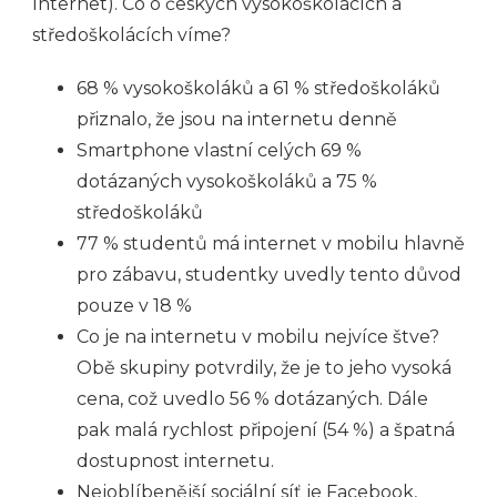
Internet). Co o českých vysokoškolácích a
středoškolácích víme?
68 % vysokoškoláků a 61 % středoškoláků
přiznalo, že jsou na internetu denně
Smartphone vlastní celých 69 %
dotázaných vysokoškoláků a 75 %
středoškoláků
77 % studentů má internet v mobilu hlavně
pro zábavu, studentky uvedly tento důvod
pouze v 18 %
Co je na internetu v mobilu nejvíce štve?
Obě skupiny potvrdily, že je to jeho vysoká
cena, což uvedlo 56 % dotázaných. Dále
pak malá rychlost připojení (54 %) a špatná
dostupnost internetu.
Nejoblíbenější sociální síť je Facebook,