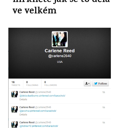
mrkněte jak se to dělá
ve velkém