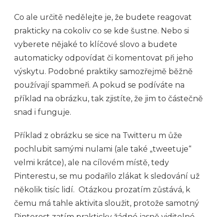
Co ale určitě nedělejte je, že budete reagovat
prakticky na cokoliv co se kde šustne. Nebo si
vyberete nějaké to klíčové slovo a budete
automaticky odpovídat či komentovat při jeho
výskytu. Podobné praktiky samozřejmě běžně
používají spammeři. A pokud se podíváte na
příklad na obrázku, tak zjistíte, že jim to částečně
snad i funguje.
Příklad z obrázku se sice na Twitteru m ůže
pochlubit samými nulami (ale také „tweetuje“
velmi krátce), ale na cílovém místě, tedy
Pinterestu, se mu podařilo zlákat k sledování už
několik tisíc lidí. Otázkou prozatím zůstává, k
čemu má tahle aktivita sloužit, protože samotný
Pinterest zatím prakticky žádné jasně viditelné