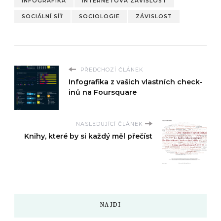
INFOGRAFIKA
INTERNETOVÁ ZÁVISLOST
SOCIÁLNÍ SÍŤ
SOCIOLOGIE
ZÁVISLOST
PŘEDCHOZÍ ČLÁNEK
Infografika z vašich vlastních check-
inů na Foursquare
NASLEDUJÍCÍ ČLÁNEK
Knihy, které by si každý měl přečíst
NAJDI