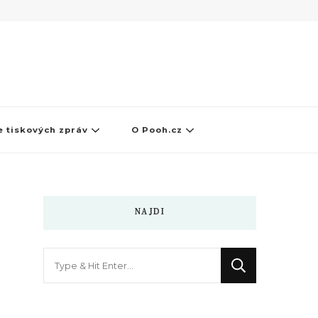
 tiskových zpráv
O Pooh.cz
NAJDI
Hledáte
něco
?