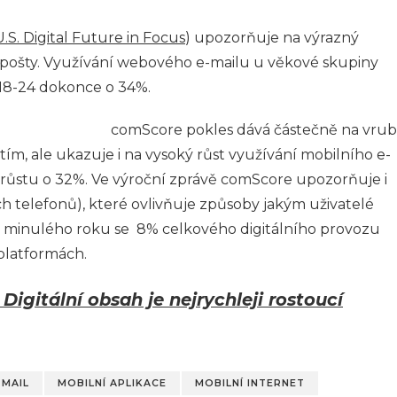
.S. Digital Future in Focus
) upozorňuje na výrazný
 pošty. Využívání webového e-mailu u věkové skupiny
 18-24 dokonce o 34%.
comScore pokles dává částečně na vrub
tím, ale ukazuje i na vysoký růst využívání mobilního e-
k růstu o 32%. Ve výroční zprávě comScore upozorňuje i
ých telefonů), které ovlivňuje způsoby jakým uživatelé
 minulého roku se 8% celkového digitálního provozu
platformách.
Digitální obsah je nejrychleji rostoucí
-MAIL
MOBILNÍ APLIKACE
MOBILNÍ INTERNET