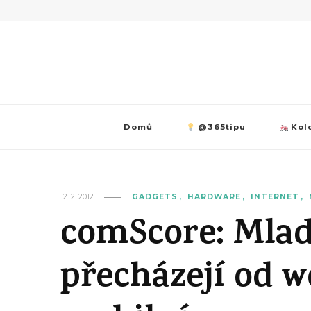
Domů
@365tipu
Kolo
12. 2. 2012
GADGETS
HARDWARE
INTERNET
comScore: Mlad
přecházejí od 