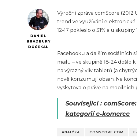
Výroční zpráva comScore (
2012 U
trend ve využívání elektronické
12-17 pokleslo o 31% a u skupiny
DANIEL
BRADBURY
DOČEKAL
Facebooku a dalším sociálních sí
mailu – ve skupině 18-24 došlo 
na výrazný vliv tabletů (a chytr
nově konzumují obsah. Na konci
vyskytovalo právě na mobilních 
Související :
comScore: 
kategorií e-komerce
ANALÝZA
COMSCORE.COM
E