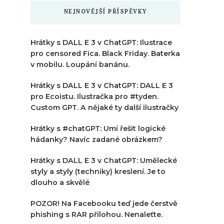
NEJNOVĚJŠÍ PŘÍSPĚVKY
Hrátky s DALL E 3 v ChatGPT: Ilustrace
pro censored Fica. Black Friday. Baterka
v mobilu. Loupání banánu.
Hrátky s DALL E 3 v ChatGPT: DALL E 3
pro Ecoistu. Ilustračka pro #tyden.
Custom GPT. A nějaké ty další ilustračky
Hrátky s #chatGPT: Umí řešit logické
hádanky? Navíc zadané obrázkem?
Hrátky s DALL E 3 v ChatGPT: Umělecké
styly a styly (techniky) kreslení. Je to
dlouho a skvělé
POZOR! Na Facebooku teď jede čerstvě
phishing s RAR přílohou. Nenaleťte.