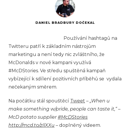
DANIEL BRADBURY DOČEKAL
Používání hashtagů na
Twitteru patří k základním nástrojům
marketingu a není tedy nic zvláštního, že
McDonalds v nové kampani využívá
#McDStories. Ve středu spuštěná kampaň
vybízející k sdílení pozitivních příběhů se vydala
nečekaným směrem.
Na počátku stál spouštěcí
Tweet
–
„When u
make something w/pride, people can taste it,“ –
McD potato supplier
#McDStories
http://mcd.to/zIlXXu
–
doplněný videem.