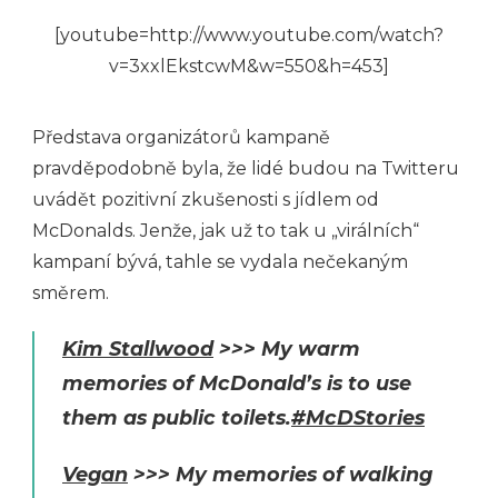
[youtube=http://www.youtube.com/watch?
v=3xxlEkstcwM&w=550&h=453]
Představa organizátorů kampaně
pravděpodobně byla, že lidé budou na Twitteru
uvádět pozitivní zkušenosti s jídlem od
McDonalds. Jenže, jak už to tak u „virálních“
kampaní bývá, tahle se vydala nečekaným
směrem.
Kim Stallwood
>>> My warm
memories of McDonald’s is to use
them as public toilets.
#McDStories
Vegan
>>> My memories of walking