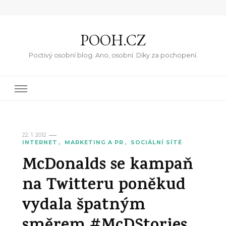
POOH.CZ
Poctivý osobní blog. Ano, osobní. Díky za pochopení.
22. 1. 2012
INTERNET
MARKETING A PR
SOCIÁLNÍ SÍTĚ
McDonalds se kampaň
na Twitteru poněkud
vydala špatným