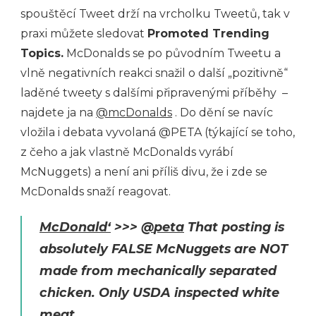
spouštěcí Tweet drží na vrcholku Tweetů, tak v
praxi můžete sledovat
Promoted Trending
Topics.
McDonalds se po původním Tweetu a
vlně negativních reakci snažil o další „pozitivně“
laděné tweety s dalšími připravenými příběhy –
najdete ja na
@mcDonalds
. Do dění se navíc
vložila i debata vyvolaná @PETA (týkající se toho,
z čeho a jak vlastně McDonalds vyrábí
McNuggets) a není ani příliš divu, že i zde se
McDonalds snaží reagovat.
McDonald‘
>>>
@
peta
That posting is
absolutely FALSE McNuggets are NOT
made from mechanically separated
chicken. Only USDA inspected white
meat.